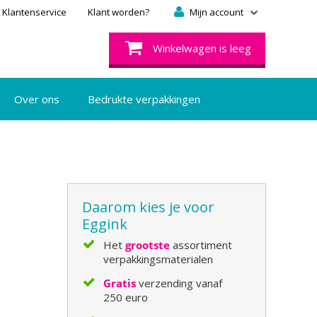
Klantenservice
Klant worden?
Mijn account
Winkelwagen is leeg
Over ons
Bedrukte verpakkingen
Daarom kies je voor
Eggink
Het
grootste
assortiment
verpakkingsmaterialen
Gratis
verzending vanaf
250 euro