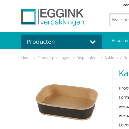
Ver
Assorti
Producten
Home
/
Foodverpakkingen
/
Disposables
/
Bakken
/
Re
Ka
Prod
Form
Verpa
Verpa
Lever