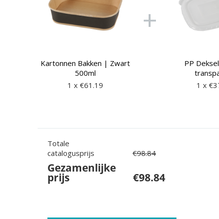
+
Kartonnen Bakken | Zwart
PP Deksel
500ml
transp
1 x €
61.19
1 x €
3
Totale
catalogusprijs
€
98.84
Gezamenlijke
prijs
€
98.84