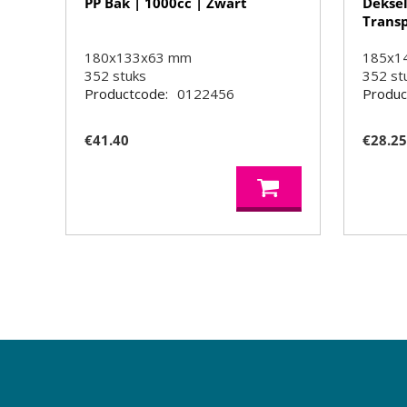
PP Bak | 1000cc | Zwart
Deksel
Trans
180x133x63 mm
185x1
352
stuks
352
st
Productcode:
0122456
Produc
€
41.40
€
28.2