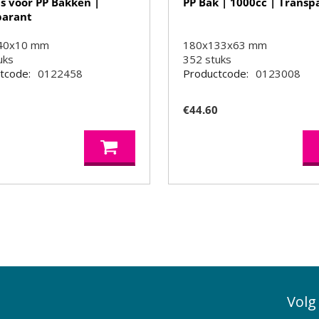
s voor PP Bakken |
PP Bak | 1000cc | Transp
parant
40x10 mm
180x133x63 mm
uks
352
stuks
tcode:
0122458
Productcode:
0123008
5
€
44.60
Volg