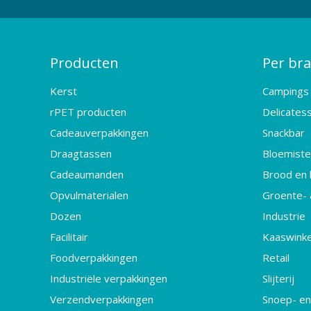
Producten
Per br
Kerst
Campings
rPET producten
Delicates
Cadeauverpakkingen
Snackbar
Draagtassen
Bloemister
Cadeaumanden
Brood en 
Opvulmaterialen
Groente- 
Dozen
Industrie
Facilitair
Kaaswinke
Foodverpakkingen
Retail
Industriële verpakkingen
Slijterij
Verzendverpakkingen
Snoep- en