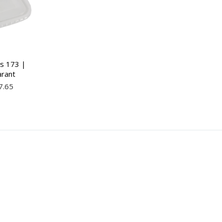
s 173 |
arant
7.65