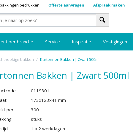
pakkingen bedrukken
Offerte aanvragen
Afspraak maken
ment per branche
Service
Inspiratie
Vestigingen
chthoekige bakken
/
Kartonnen Bakken | Zwart 500ml
rtonnen Bakken | Zwart 500ml
uctcode:
0119301
aat:
173x123x41 mm
kt per:
300
kking:
stuks
tijd:
1 a 2 werkdagen