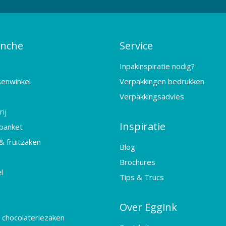
anche
Service
Inpakinspiratie nodig?
senwinkel
Verpakkingen bedrukken
Verpakkingsadvies
ij
Inspiratie
banket
& fruitzaken
Blog
Brochures
l
Tips & Trucs
Over Eggink
 chocolateriezaken