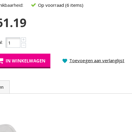
ikbaarheid:
Op voorraad (6 items)
61.19
+
l:
−
Toevoegen aan verlanglijst
IN WINKELWAGEN
en