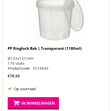
PP Ringlock Bak | Transparant (1180ml)
Ø133x125 mm
170
stuks
Productcode:
0116843
€
78.50
Op voorraad
IN WINKELWAGEN