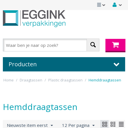
Producten
Home
/
Draagtassen
/
Plastic draagtassen
/
Hemddraagtassen
Hemddraagtassen
Nieuwste item eerst
12 Per pagina