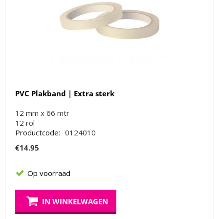
PVC Plakband | Extra sterk
12 mm x 66 mtr
12
rol
Productcode:
0124010
€
14.95
Op voorraad
IN WINKELWAGEN