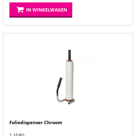
IN WINKELWAGEN
Foliedispenser Chroom
1
stuks