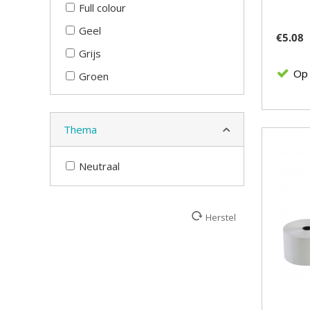
Full colour
Geel
€
5.08
Grijs
Op
Groen
Naturel
Oranje
Thema
Rood
Neutraal
Roze
Transparant
Wit
Herstel
Zilver
Zwart