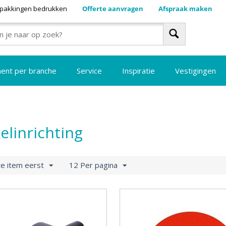
pakkingen bedrukken
Offerte aanvragen
Afspraak maken
ment per branche
Service
Inspiratie
Vestigingen
elinrichting
e item eerst
12 Per pagina