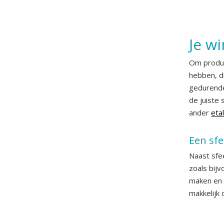
Je w
Om produc
hebben, di
gedurende
de juiste 
ander
eta
Een sfe
Naast sfe
zoals bij
maken en 
makkelijk