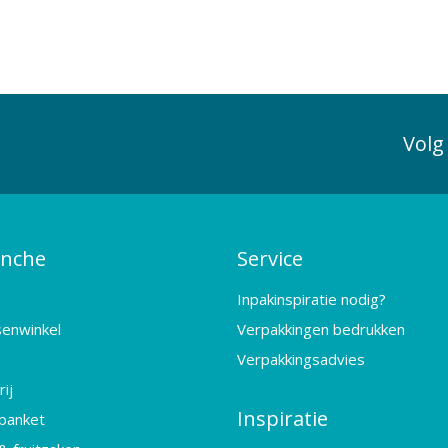
Volg
anche
Service
Inpakinspiratie nodig?
senwinkel
Verpakkingen bedrukken
Verpakkingsadvies
ij
Inspiratie
banket