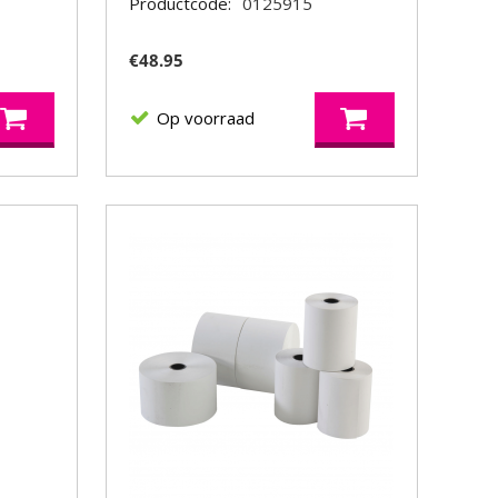
Productcode:
0125915
€
48.95
Op voorraad