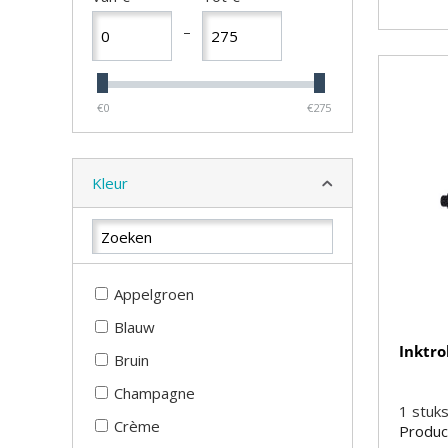
–
€0
€275
Kleur
Appelgroen
Blauw
Inktro
Bruin
Champagne
1
stuk
Crème
Produc