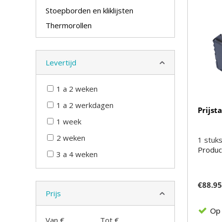
Stoepborden en kliklijsten
Thermorollen
Levertijd
1 a 2 weken
1 a 2 werkdagen
Prijst
1 week
2 weken
1
stuk
Produc
3 a 4 weken
€
88.9
Prijs
Op
Van €
Tot €