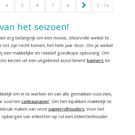
4
5
6
7
8
2 - 14
 van het seizoen!
et erg belangrijk om een mooie, sfeervolle winkel te
 tot zijn recht komen, het hele jaar door. Om je winkel
j een makkelijke en relatief goedkope oplossing. Om
j ons kiezen uit een uitgebreid assortiment
banners
en
kelijk om in te werken en van alle gemakken voorzien,
le soorten
cadeaupapier
. Om het inpakken makkelijk te
 gebruik maken van onze
papierrolhouders
. Voor het
t opbergen van etiketten op rol een etikettenhouder.