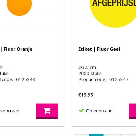
 | Fluor Oranje
Etiket | Fluor Geel
cm
Ø3,5 cm
tuks
2000
stuks
tcode:
0125348
Productcode:
0125347
5
€
19.95
 voorraad
Op voorraad