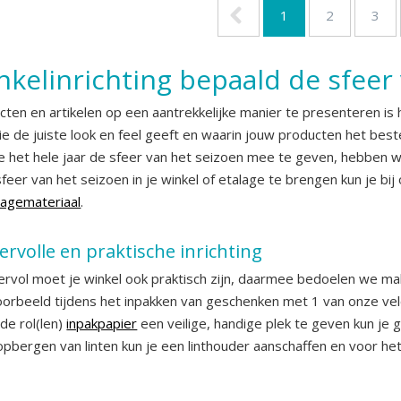
1
2
3
inkelinrichting bepaald de sfeer
ten en artikelen op een aantrekkelijke manier te presenteren is h
e de juiste look en feel geeft en waarin jouw producten het beste
 het hele jaar de sfeer van het seizoen mee te geven, hebben wi
sfeer van het seizoen in je winkel of etalage te brengen kun je bi
lagemateriaal
.
ervolle en praktische inrichting
ervol moet je winkel ook praktisch zijn, daarmee bedoelen we mak
voorbeeld tijdens het inpakken van geschenken met 1 van onze ve
de rol(len)
inpakpapier
een veilige, handige plek te geven kun je
 opbergen van linten kun je een linthouder aanschaffen en voor he