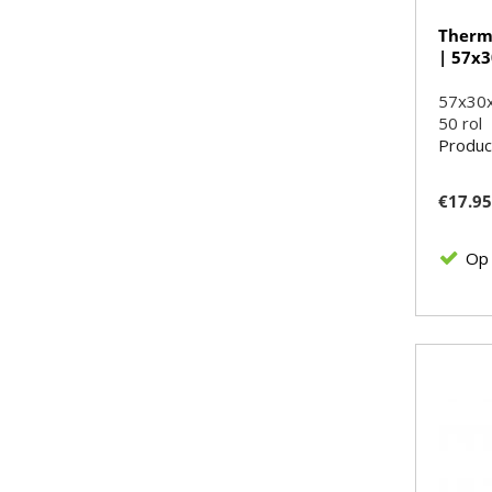
Thermo
| 57x
57x30
50
rol
Produc
€
17.9
Op