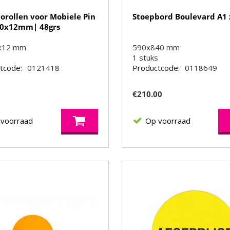
rollen voor Mobiele Pin
Stoepbord Boulevard A1 
30x12mm| 48grs
x12 mm
590x840 mm
1
stuks
tcode:
0121418
Productcode:
0118649
5
€
210.00
 voorraad
Op voorraad