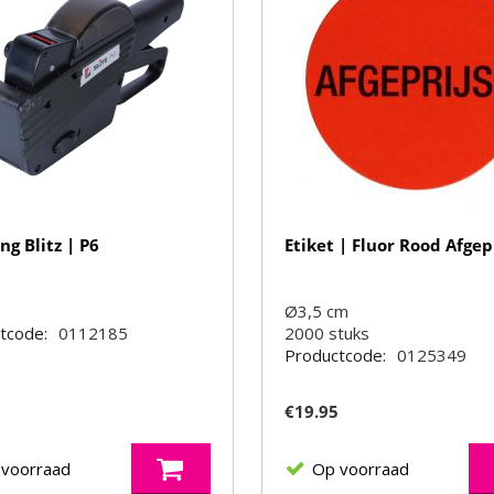
ang Blitz | P6
Etiket | Fluor Rood Afgep
s
Ø3,5 cm
tcode:
0112185
2000
stuks
Productcode:
0125349
5
€
19.95
 voorraad
Op voorraad