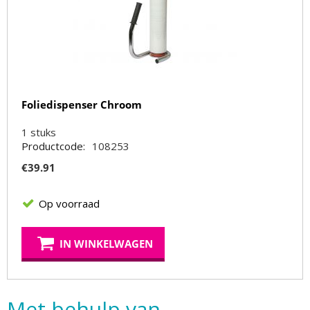
Foliedispenser Chroom
1
stuks
Productcode:
108253
€
39.91
Op voorraad
IN WINKELWAGEN
Met behulp van