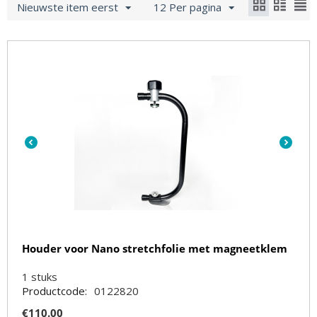
Nieuwste item eerst
12 Per pagina
Houder voor Nano stretchfolie met magneetklem
1
stuks
Productcode:
0122820
€
110.00