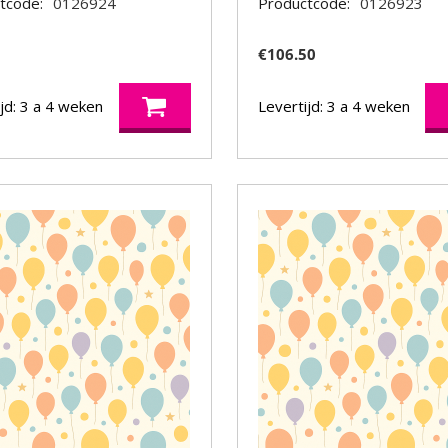
tcode:
0126924
Productcode:
0126923
5
€
106.50
jd: 3 a 4 weken
Levertijd: 3 a 4 weken