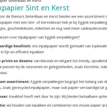
pier Sinterklaas en Kerst
kpapier Sint en Kerst
voor de thema's Sinterklaas en Kerst bieden we een assortiment
papier met een Sint- of Kerstdessin heb je bij Eggink verpakkinge
jes, geschenkdozen, etiketten en nog veel meer cadeaudecorati
ezen voor inpakpapier van Eggink verpakkingen?
rdige kwaliteit:
ons inpakpapier wordt gemaakt van topkwalitei
 in fijn en efficiënt inpakken
 prints en dessins
: van klassiek en elegant tot trendy, opvallen
ie passen bij de seizoenen en gelegenheden, zoals Kerstmis, Va
eaus.
am assortiment:
Eggink verpakkingen begrijpt het belang van
, zoals gerecycled inpakpapier, maar ook papier vervaardigd uit g
baar:
Kwaliteit hoeft niet duur te zijn. Wij bieden betaalbare opt
tie:
wij houden van inpakken en combineren ons mooie papier graa