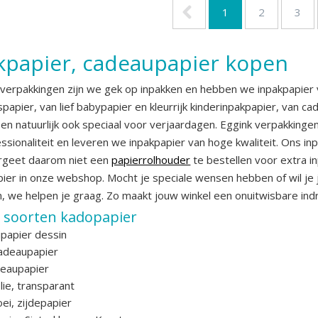
1
2
3
kpapier, cadeaupapier kopen
k verpakkingen zijn we gek op inpakken en hebben we inpakpapier 
spapier, van lief babypapier en kleurrijk kinderinpakpapier, van 
en natuurlijk ook speciaal voor verjaardagen. Eggink verpakkinge
essionaliteit en leveren we inpakpapier van hoge kwaliteit. Ons 
rgeet daarom niet een
papierrolhouder
te bestellen voor extra i
ier in onze webshop. Mocht je speciale wensen hebben of wil je j
, we helpen je graag. Zo maakt jouw winkel een onuitwisbare ind
e soorten kadopapier
papier dessin
cadeaupapier
deaupapier
lie, transparant
oei, zijdepapier