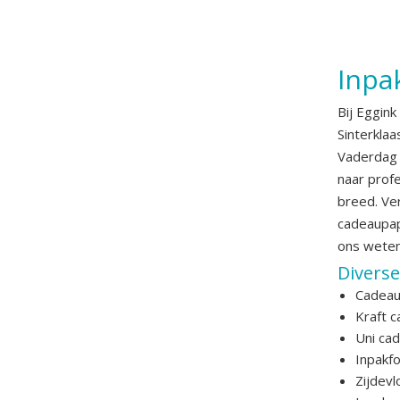
Inpa
Bij Eggin
Sinterklaa
Vaderdag 
naar prof
breed. Ve
cadeaupap
ons weten
Divers
Cadeau
Kraft 
Uni ca
Inpakfo
Zijdevl