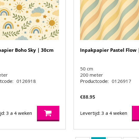
papier Boho Sky | 30cm
Inpakpapier Pastel Flow
50 cm
eter
200
meter
tcode:
0126918
Productcode:
0126917
0
€
88.95
jd: 3 a 4 weken
Levertijd: 3 a 4 weken