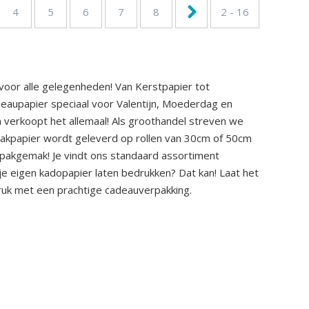
4
5
6
7
8
2 - 16
voor alle gelegenheden! Van Kerstpapier tot
cadeaupapier speciaal voor Valentijn, Moederdag en
n verkoopt het allemaal! Als groothandel streven we
inpakpapier wordt geleverd op rollen van 30cm of 50cm
npakgemak! Je vindt ons standaard assortiment
e eigen kadopapier laten bedrukken? Dat kan! Laat het
ruk met een prachtige cadeauverpakking.