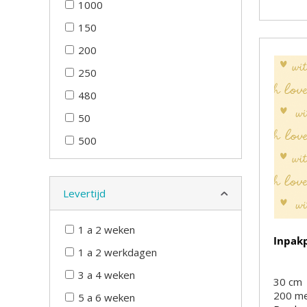
1000
150
200
250
480
50
500
Levertijd
1 a 2 weken
Inpak
1 a 2 werkdagen
3 a 4 weken
30 cm
200
m
5 a 6 weken