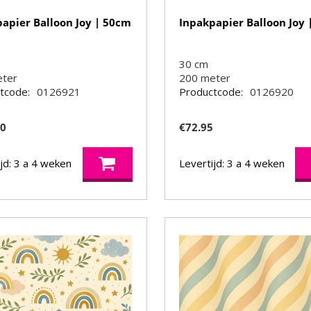
apier Balloon Joy | 50cm
Inpakpapier Balloon Joy 
30 cm
eter
200
meter
tcode:
0126921
Productcode:
0126920
50
€
72.95
jd: 3 a 4 weken
Levertijd: 3 a 4 weken