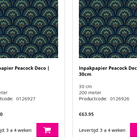
papier Peacock Deco |
Inpakpapier Peacock Dec
30cm
30 cm
eter
200
meter
tcode:
0126927
Productcode:
0126926
50
€
63.95
jd: 3 a 4 weken
Levertijd: 3 a 4 weken