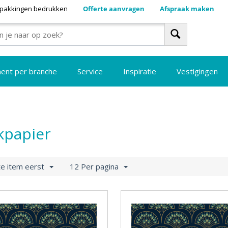
pakkingen bedrukken
Offerte aanvragen
Afspraak maken
ment per branche
Service
Inspiratie
Vestigingen
kpapier
e item eerst
12 Per pagina