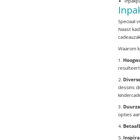
Inpakpa
Inpa
Speciaal 
Naast kado
cadeauzak
Waarom ki
1.
Hoogwaa
resulteert
2.
Diverse
dessins d
kindercad
3.
Duurza
opties aan
4.
Betaal
5.
Inspira