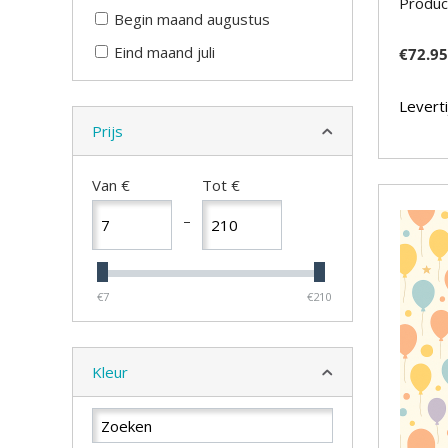
Produc
Begin maand augustus
Eind maand juli
€
72.9
Leverti
Prijs
Van €
Tot €
–
€7
€210
Kleur