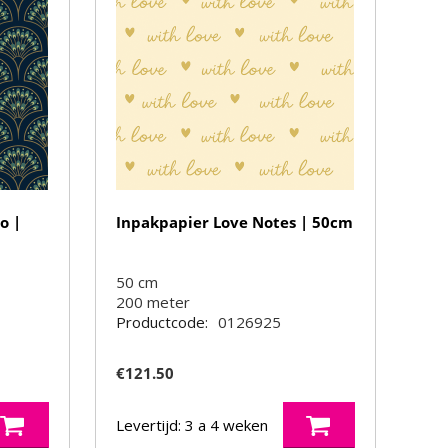
o |
Inpakpapier Love Notes | 50cm
50 cm
200
meter
Productcode:
0126925
€
121.50
Levertijd: 3 a 4 weken