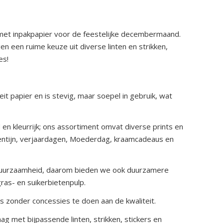
 met inpakpapier voor de feestelijke decembermaand.
n een ruime keuze uit diverse linten en strikken,
es!
t papier en is stevig, maar soepel in gebruik, wat
d en kleurrijk; ons assortiment omvat diverse prints en
lentijn, verjaardagen, Moederdag, kraamcadeaus en
 duurzaamheid, daarom bieden we ook duurzamere
ras- en suikerbietenpulp.
ies zonder concessies te doen aan de kwaliteit.
g met bijpassende linten, strikken, stickers en