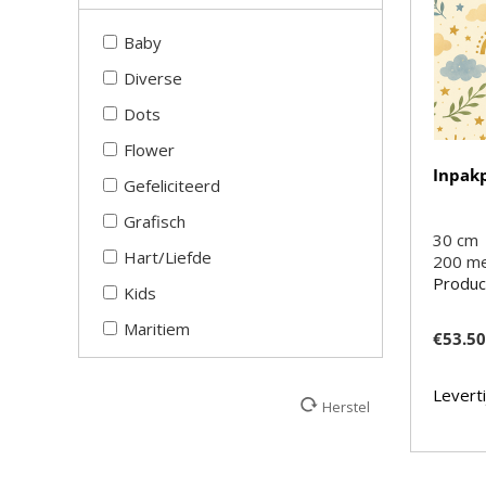
Naturel
Baby
Oranje
Diverse
Paars
Dots
Rood
Flower
Roze
Inpak
Gefeliciteerd
Transparant
Grafisch
Wit
30 cm
Hart/Liefde
200
m
Zalm
Produc
Kids
Zilver
Maritiem
€
53.5
Zwart
Natuur en dieren
Leverti
Neutraal
Herstel