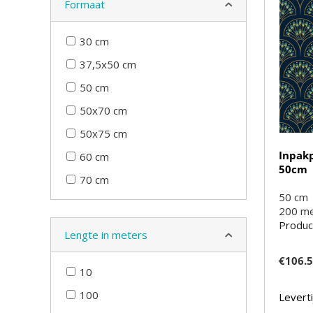
Formaat
30 cm
37,5x50 cm
50 cm
50x70 cm
50x75 cm
Inpak
60 cm
50cm
70 cm
50 cm
200
m
Produc
Lengte in meters
€
106.
10
100
Leverti