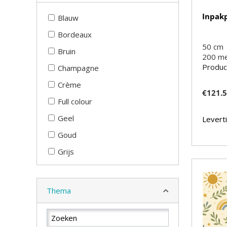
Inpakp
Blauw
Bordeaux
50 cm
Bruin
200
m
Produc
Champagne
Crème
€
121.
Full colour
Geel
Leverti
Goud
Grijs
Groen
Koper
Thema
Mint
Multicolour