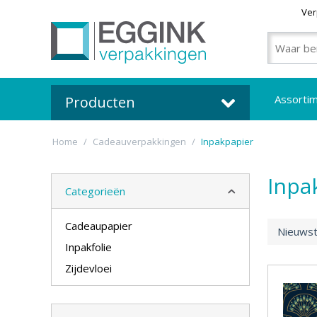
Ver
Assorti
Producten
Home
/
Cadeauverpakkingen
/
Inpakpapier
Inpa
Categorieën
Cadeaupapier
Nieuwst
Inpakfolie
Zijdevloei