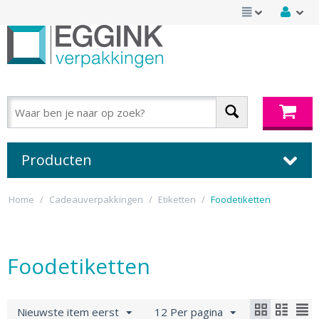
Producten
Home
/
Cadeauverpakkingen
/
Etiketten
/
Foodetiketten
Foodetiketten
Nieuwste item eerst
12 Per pagina