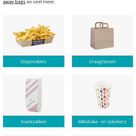
away bags
en veel meer.
Disposables
Draagtassen
Snackzakken
Milkshake- en ijsbekers