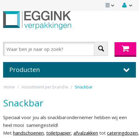
Producten
Home
/
Assortiment per branche
/
Snackbar
Snackbar
Speciaal voor jou als snackbarondernemer hebben wij een
heel mooi samengesteld!
Met
handschoenen
,
toiletpapier
,
afvalzakken
tot
cateringdozen