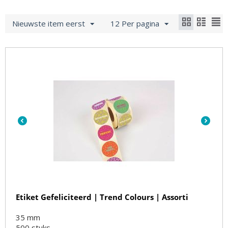
Nieuwste item eerst
12 Per pagina
Etiket Gefeliciteerd | Trend Colours | Assorti
35 mm
500
stuks