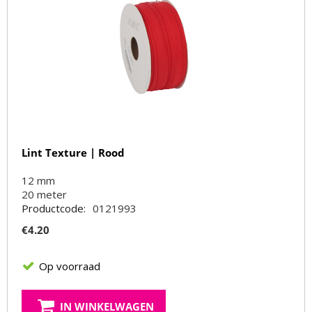
Lint Texture | Rood
12 mm
20
meter
Productcode:
0121993
€
4.20
Op voorraad
IN WINKELWAGEN