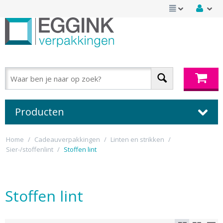
Producten
Home
/
Cadeauverpakkingen
/
Linten en strikken
/
Sier-/stoffenlint
/
Stoffen lint
Stoffen lint