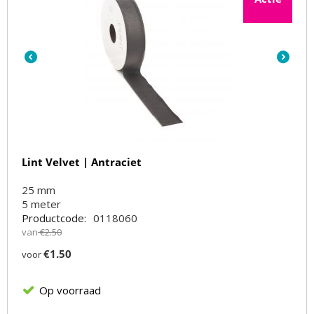
Lint Velvet | Antraciet
25 mm
5
meter
Productcode:
0118060
van
€
2.50
€
1.50
voor
Op voorraad