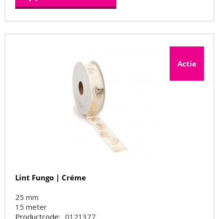
Actie
Lint Fungo | Créme
25 mm
15
meter
Productcode:
0121377