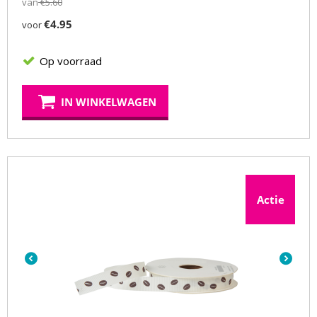
van
€
5.60
€
4.95
voor
Op voorraad
IN WINKELWAGEN
Actie