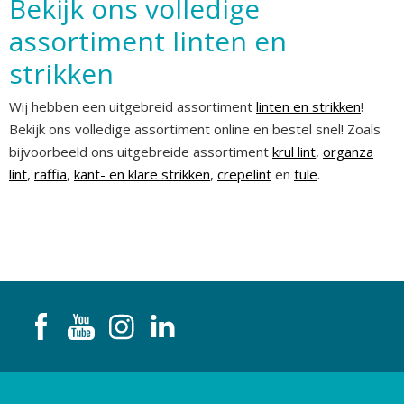
Bekijk ons volledige
assortiment linten en
strikken
Wij hebben een uitgebreid assortiment
linten en strikken
!
Bekijk ons volledige assortiment online en bestel snel! Zoals
bijvoorbeeld ons uitgebreide assortiment
krul lint
,
organza
lint
,
raffia
,
kant- en klare strikken
,
crepelint
en
tule
.