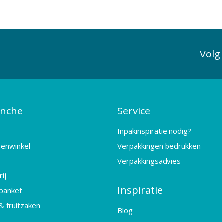
Volg
anche
Service
Inpakinspiratie nodig?
senwinkel
Verpakkingen bedrukken
Verpakkingsadvies
ij
Inspiratie
banket
& fruitzaken
Blog