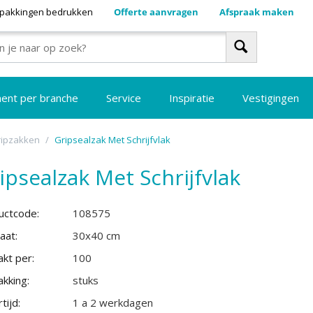
pakkingen bedrukken
Offerte aanvragen
Afspraak maken
ment per branche
Service
Inspiratie
Vestigingen
ripzakken
/
Gripsealzak Met Schrijfvlak
ipsealzak Met Schrijfvlak
uctcode:
108575
aat:
30x40 cm
kt per:
100
kking:
stuks
tijd:
1 a 2 werkdagen