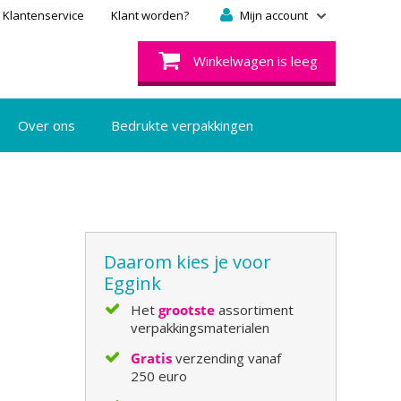
Klantenservice
Klant worden?
Mijn account
Winkelwagen is leeg
Over ons
Bedrukte verpakkingen
Daarom kies je voor
Eggink
Het
grootste
assortiment
verpakkingsmaterialen
Gratis
verzending vanaf
250 euro