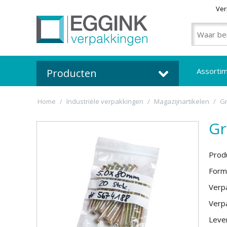
Ver
Assorti
Producten
Home
/
Industriële verpakkingen
/
Magazijnartikelen
/
G
Gr
Prod
Form
Verpa
Verpa
Lever