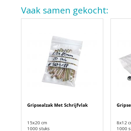
Vaak samen gekocht:
Gripsealzak Met Schrijfvlak
Gripse
15x20 cm
8x12 
1000
stuks
1000
s