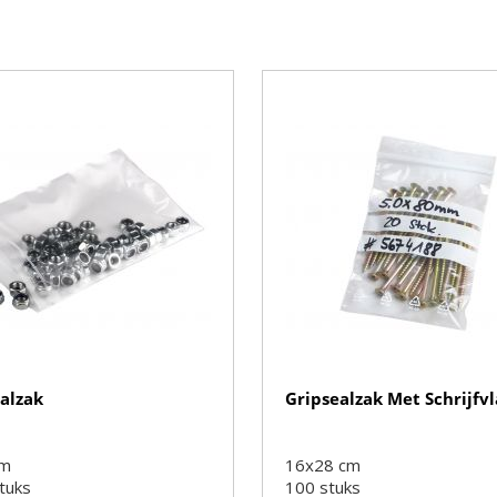
alzak
Gripsealzak Met Schrijfv
cm
16x28 cm
tuks
100
stuks