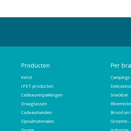
Producten
Per br
Kerst
Campings
rPET producten
Delicates
Cadeauverpakkingen
Snackbar
Draagtassen
Bloemister
Cadeaumanden
Brood en 
Opvulmaterialen
Groente- 
Dozen
Industrie