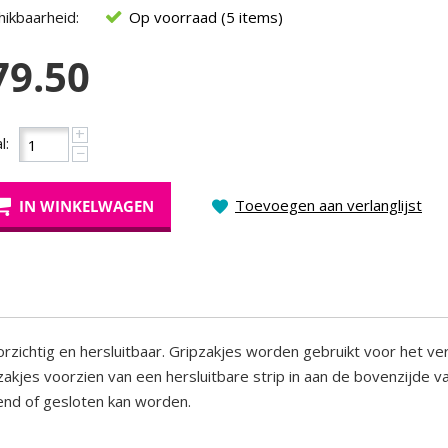
ikbaarheid:
Op voorraad (5 items)
79.50
+
l:
−
Toevoegen aan verlanglijst
IN WINKELWAGEN
rzichtig en hersluitbaar. Gripzakjes worden gebruikt voor het v
 zakjes voorzien van een hersluitbare strip in aan de bovenzijde v
nd of gesloten kan worden.