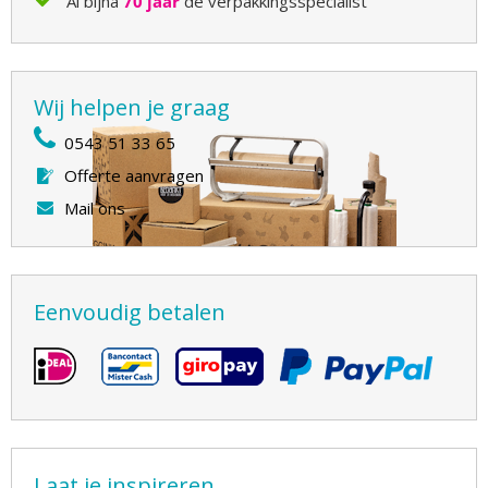
Al bijna
70 jaar
dé verpakkingsspecialist
Wij helpen je graag
0543 51 33 65
Offerte aanvragen
Mail ons
Eenvoudig betalen
Laat je inspireren