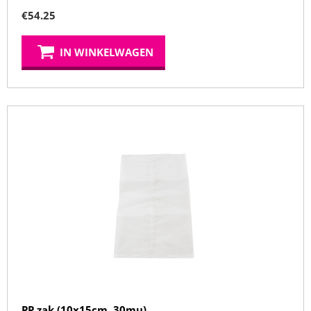
€
54.25
IN WINKELWAGEN
PP zak (10x15cm, 30mu)