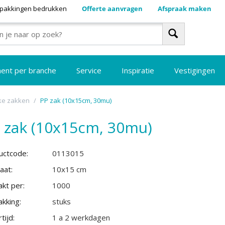
pakkingen bedrukken
Offerte aanvragen
Afspraak maken
ment per branche
Service
Inspiratie
Vestigingen
ke zakken
/
PP zak (10x15cm, 30mu)
 zak (10x15cm, 30mu)
uctcode:
0113015
aat:
10x15 cm
kt per:
1000
kking:
stuks
tijd:
1 a 2 werkdagen