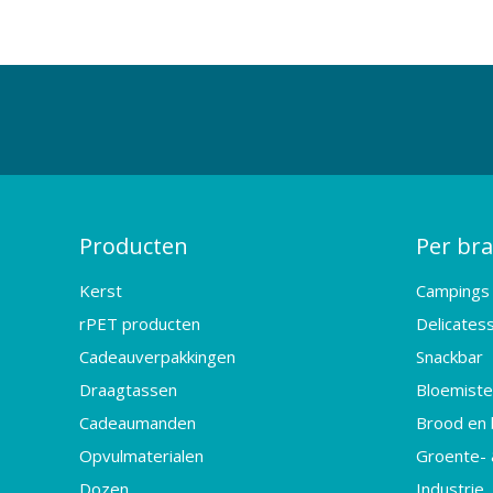
Producten
Per br
Kerst
Campings
rPET producten
Delicates
Cadeauverpakkingen
Snackbar
Draagtassen
Bloemister
Cadeaumanden
Brood en 
Opvulmaterialen
Groente- 
Dozen
Industrie