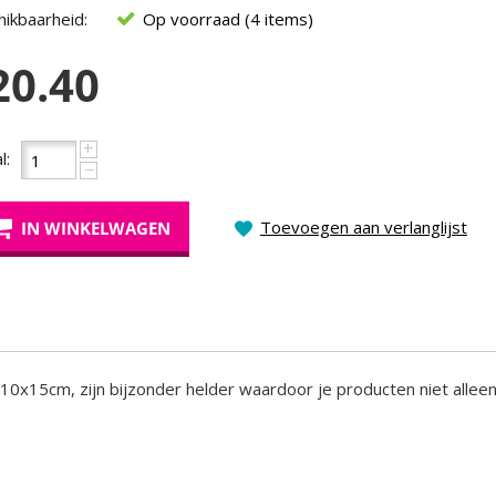
ikbaarheid:
Op voorraad (4 items)
20.40
+
l:
−
Toevoegen aan verlanglijst
IN WINKELWAGEN
 10x15cm, zijn bijzonder helder waardoor je producten niet allee