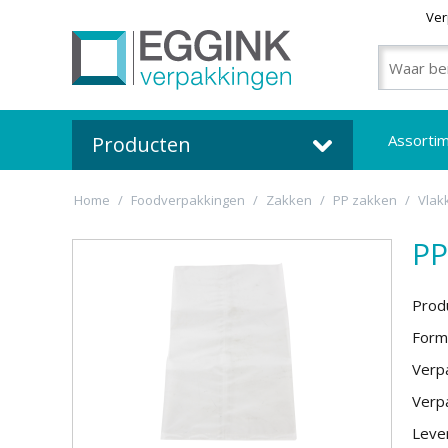
Ver
Assorti
Producten
Home
/
Foodverpakkingen
/
Zakken
/
PP zakken
/
Vlak
PP
Prod
Form
Verpa
Verpa
Lever