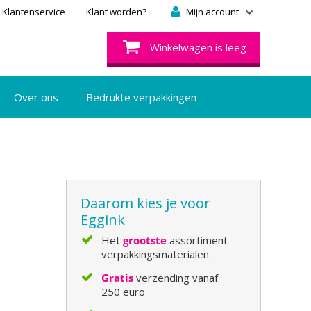
Klantenservice
Klant worden?
Mijn account
Winkelwagen is leeg
Over ons
Bedrukte verpakkingen
Daarom kies je voor
Eggink
Het
grootste
assortiment
verpakkingsmaterialen
Gratis
verzending vanaf
250 euro