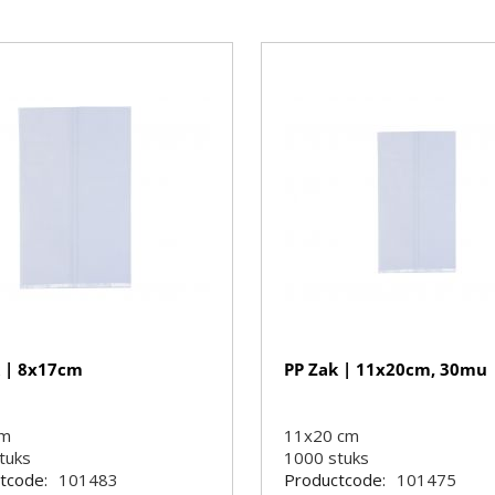
k | 8x17cm
PP Zak | 11x20cm, 30mu
cm
11x20 cm
tuks
1000
stuks
tcode:
101483
Productcode:
101475