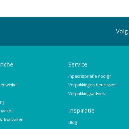
Volg
anche
Service
Inpakinspiratie nodig?
senwinkel
Verpakkingen bedrukken
Verpakkingsadvies
ij
Inspiratie
banket
& fruitzaken
Blog