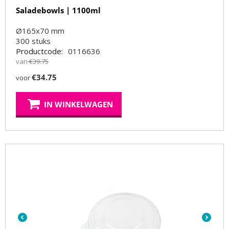
Saladebowls | 1100ml
Ø165x70 mm
300
stuks
Productcode:
0116636
van
€
39.75
€
34.75
voor
IN WINKELWAGEN