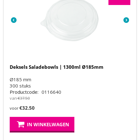
Deksels Saladebowls | 1300ml Ø185mm
Ø185 mm
300
stuks
Productcode:
0116640
van
€
37.50
€
32.50
voor
IN WINKELWAGEN