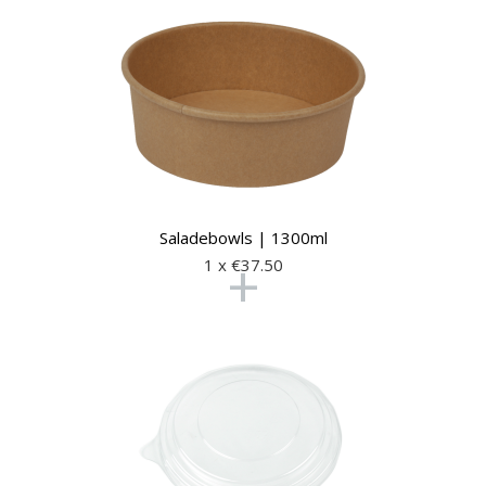
Saladebowls | 1300ml
+
1 x €
37.50