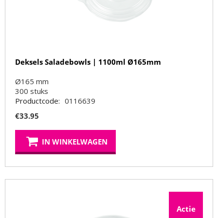
Deksels Saladebowls | 1100ml Ø165mm
Ø165 mm
300
stuks
Productcode:
0116639
€
33.95
IN WINKELWAGEN
Actie