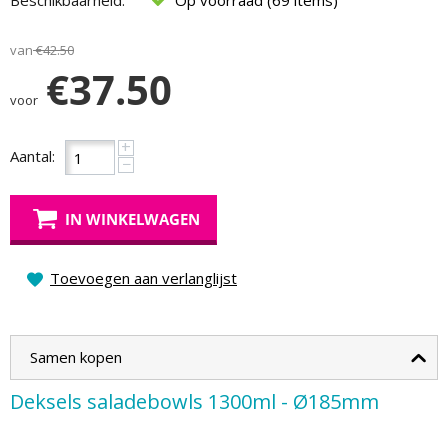
Beschikbaarheid:
Op voorraad (69 items)
van
€
42.50
€
37.50
voor
+
Aantal:
−
IN WINKELWAGEN
Toevoegen aan verlanglijst
Samen kopen
Deksels saladebowls 1300ml - Ø185mm