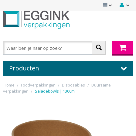
Producten
Home
/
Foodverpakkingen
/
Disposables
/
Duurzame
verpakkingen
/
Saladebowls | 1300ml