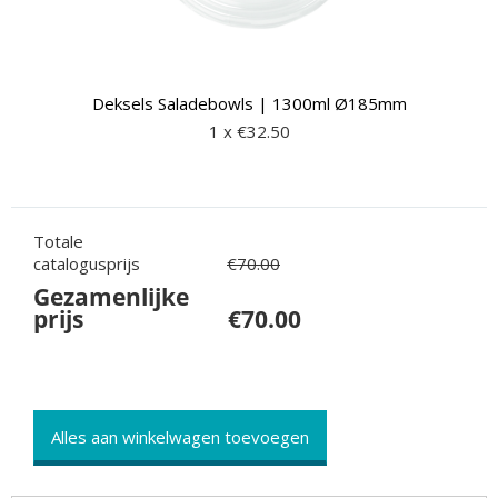
Deksels Saladebowls | 1300ml Ø185mm
1 x €
32.50
Totale
catalogusprijs
€
70.00
Gezamenlijke
prijs
€
70.00
Alles aan winkelwagen toevoegen