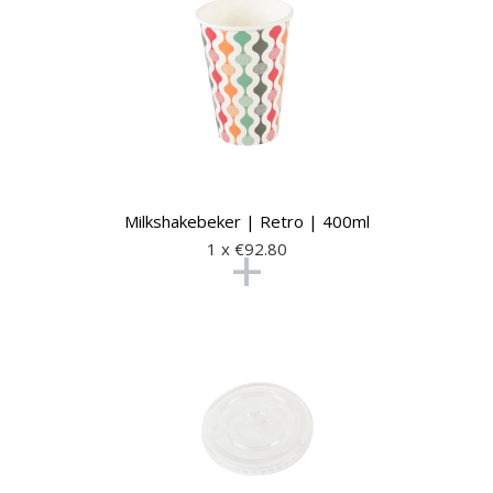
Milkshakebeker | Retro | 400ml
+
1 x €
92.80