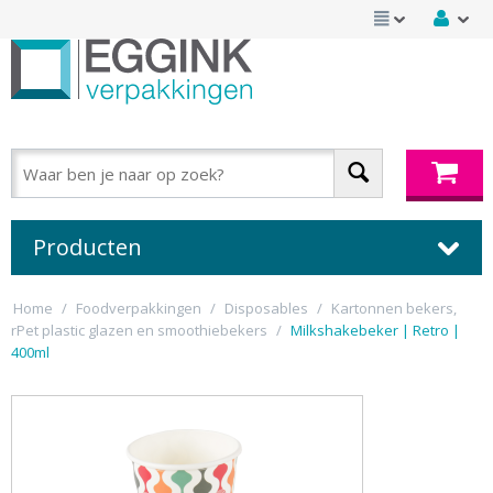
Producten
Home
/
Foodverpakkingen
/
Disposables
/
Kartonnen bekers,
rPet plastic glazen en smoothiebekers
/
Milkshakebeker | Retro |
400ml