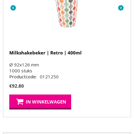
Milkshakebeker | Retro | 400ml
Ø 92x126 mm
1000
stuks
Productcode:
0121250
€
92.80
IN WINKELWAGEN