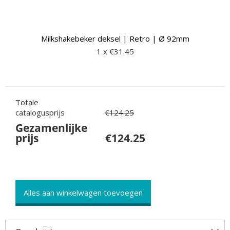
Milkshakebeker deksel | Retro | Ø 92mm
1 x €
31.45
Totale
catalogusprijs
€
124.25
Gezamenlijke
prijs
€
124.25
Alles aan winkelwagen toevoegen