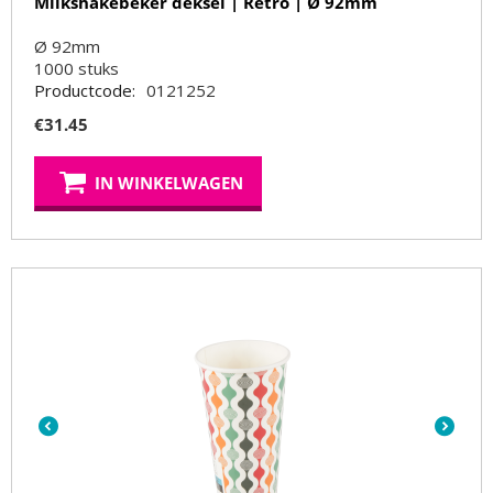
Milkshakebeker deksel | Retro | Ø 92mm
Ø 92mm
1000
stuks
Productcode:
0121252
€
31.45
IN WINKELWAGEN