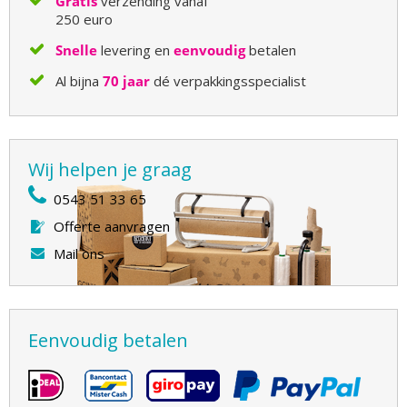
Gratis
verzending vanaf
250 euro
Snelle
levering en
eenvoudig
betalen
Al bijna
70 jaar
dé verpakkingsspecialist
Wij helpen je graag
0543 51 33 65
Offerte aanvragen
Mail ons
Eenvoudig betalen