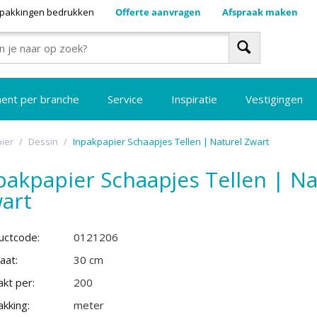
pakkingen bedrukken
Offerte aanvragen
Afspraak maken
ment per branche
Service
Inspiratie
Vestigingen
ier
/
Dessin
/
Inpakpapier Schaapjes Tellen | Naturel Zwart
pakpapier Schaapjes Tellen | Na
art
uctcode:
0121206
aat:
30 cm
kt per:
200
kking:
meter