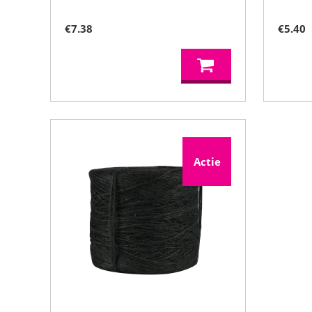
€
7.38
€
5.40
Actie