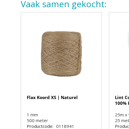
Vaak samen gekocht:
Flax Koord XS | Naturel
Lint C
100% 
1 mm
25m x
500
meter
25
me
Productcode:
0118941
Produc