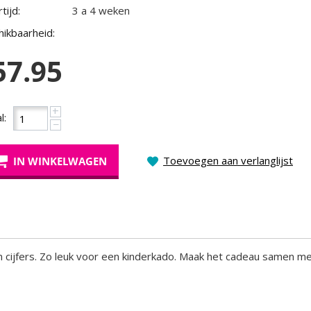
tijd:
3 a 4 weken
ikbaarheid:
57.95
+
l:
−
Toevoegen aan verlanglijst
IN WINKELWAGEN
en cijfers. Zo leuk voor een kinderkado. Maak het cadeau samen m