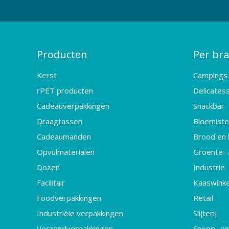
Producten
Per br
Kerst
Campings
rPET producten
Delicates
Cadeauverpakkingen
Snackbar
Draagtassen
Bloemister
Cadeaumanden
Brood en 
Opvulmaterialen
Groente- 
Dozen
Industrie
Facilitair
Kaaswinke
Foodverpakkingen
Retail
Industriële verpakkingen
Slijterij
Verzendverpakkingen
Snoep- en