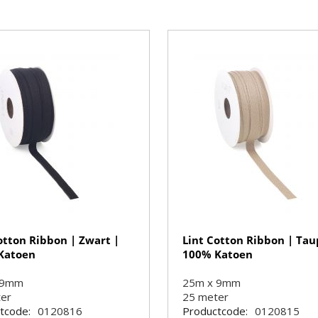
otton Ribbon | Zwart |
Lint Cotton Ribbon | Tau
Katoen
100% Katoen
 9mm
25m x 9mm
ter
25
meter
tcode:
0120816
Productcode:
0120815