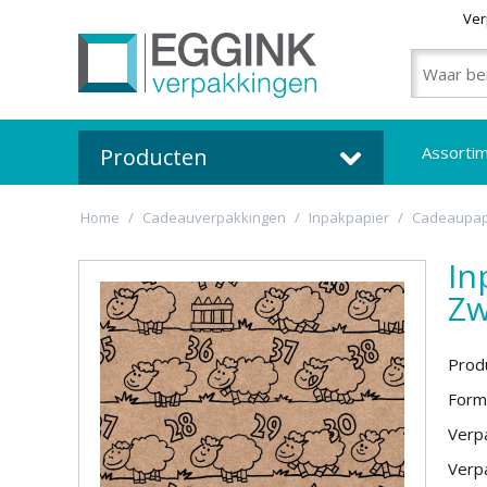
Ver
Assorti
Producten
Home
/
Cadeauverpakkingen
/
Inpakpapier
/
Cadeaupap
In
Zw
Prod
Form
Verpa
Verpa