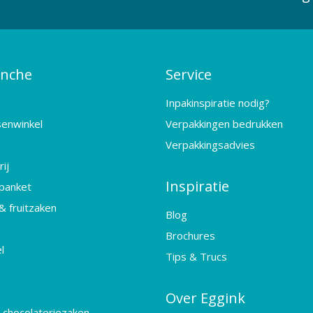
anche
Service
Inpakinspiratie nodig?
senwinkel
Verpakkingen bedrukken
Verpakkingsadvies
ij
Inspiratie
banket
& fruitzaken
Blog
Brochures
l
Tips & Trucs
Over Eggink
 chocolateriezaken