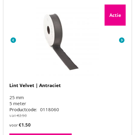
Actie
Lint Velvet | Antraciet
25 mm
5
meter
Productcode:
0118060
van
€
2.50
€
1.50
voor