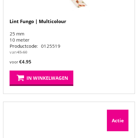
Lint Fungo | Multicolour
25 mm
10
meter
Productcode:
0125519
van
€
5.60
€
4.95
voor
IN WINKELWAGEN
Actie