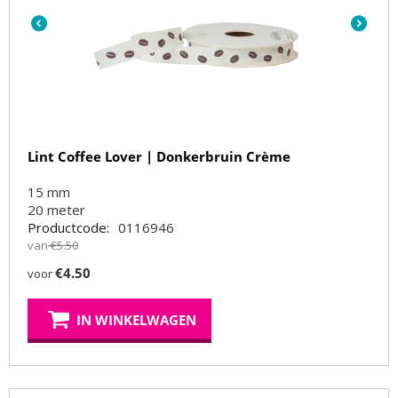
Lint Coffee Lover | Donkerbruin Crème
15 mm
20
meter
Productcode:
0116946
van
€
5.50
€
4.50
voor
IN WINKELWAGEN