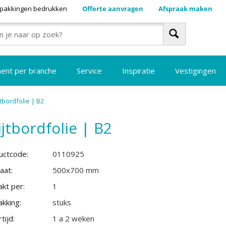
pakkingen bedrukken
Offerte aanvragen
Afspraak maken
ment per branche
Service
Inspiratie
Vestigingen
jtbordfolie | B2
ijtbordfolie | B2
uctcode:
0110925
aat:
500x700 mm
kt per:
1
kking:
stuks
tijd:
1 a 2 weken