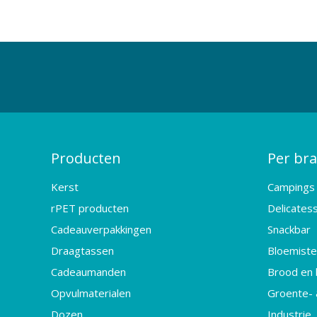
Producten
Per br
Kerst
Campings
rPET producten
Delicates
Cadeauverpakkingen
Snackbar
Draagtassen
Bloemister
Cadeaumanden
Brood en 
Opvulmaterialen
Groente- 
Dozen
Industrie