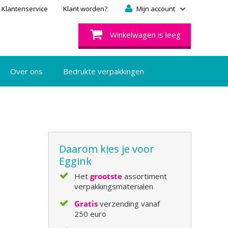
Klantenservice
Klant worden?
Mijn account
Winkelwagen is leeg
Over ons
Bedrukte verpakkingen
Daarom kies je voor
Eggink
Het
grootste
assortiment
verpakkingsmaterialen
Gratis
verzending vanaf
250 euro