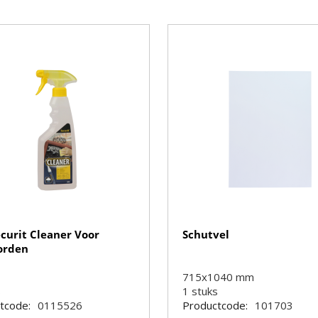
ecurit Cleaner Voor
Schutvel
orden
715x1040 mm
s
1
stuks
tcode:
0115526
Productcode:
101703