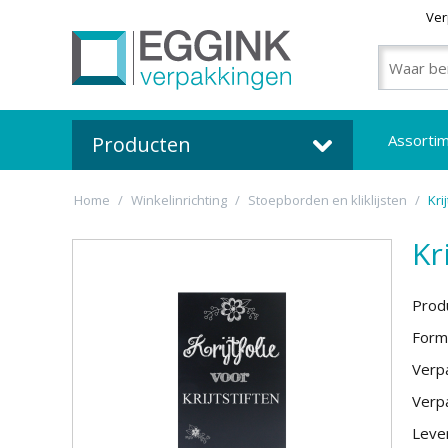
Ver
Assorti
Producten
Home
/
Winkelinrichting
/
Stoepborden en kliklijsten
/
Kri
Kr
Prod
Form
Verpa
Verpa
Lever