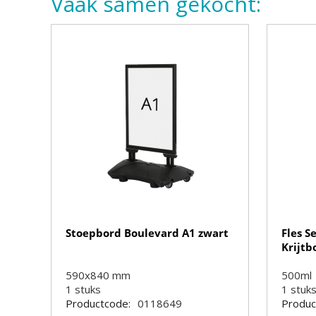
Vaak samen gekocht:
Stoepbord Boulevard A1 zwart
Fles S
Krijtb
590x840 mm
500ml
1
stuks
1
stuk
Productcode:
0118649
Produc