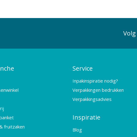
Volg
anche
Service
Inpakinspiratie nodig?
senwinkel
Verpakkingen bedrukken
Verpakkingsadvies
ij
Inspiratie
banket
& fruitzaken
Blog