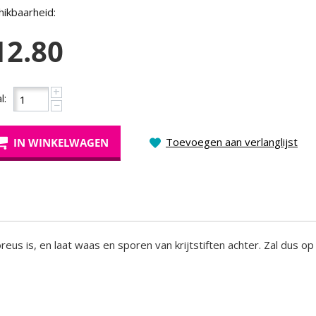
ikbaarheid:
12.80
+
l:
−
Toevoegen aan verlanglijst
IN WINKELWAGEN
reus is, en laat waas en sporen van krijtstiften achter. Zal dus op 