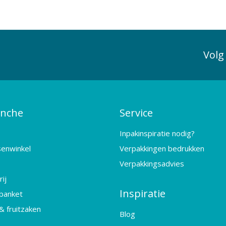
Volg
anche
Service
Inpakinspiratie nodig?
senwinkel
Verpakkingen bedrukken
Verpakkingsadvies
ij
Inspiratie
banket
& fruitzaken
Blog