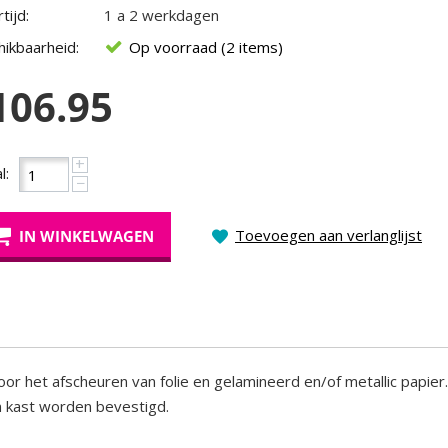
tijd:
1 a 2 werkdagen
ikbaarheid:
Op voorraad (2 items)
106.95
+
l:
−
Toevoegen aan verlanglijst
IN WINKELWAGEN
or het afscheuren van folie en gelamineerd en/of metallic papier.
n kast worden bevestigd.