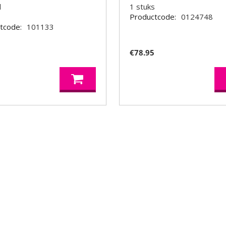
l
1
stuks
s
Productcode:
0124748
tcode:
101133
5
€
78.95