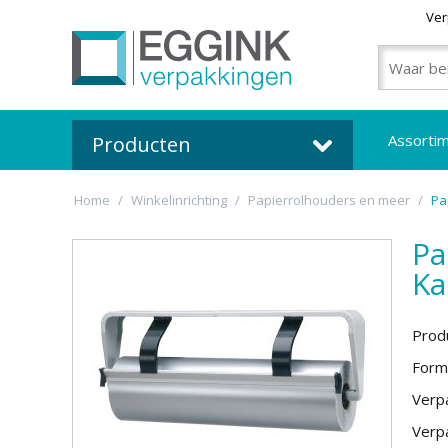
Ver
Assorti
Producten
Home
/
Winkelinrichting
/
Papierrolhouders en meer
/
Pa
Pa
Ka
Prod
Form
Verpa
Verpa