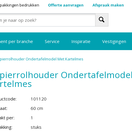
pakkingen bedrukken
Offerte aanvragen
Afspraak maken
ment per branche
Service
Inspiratie
Vestigingen
pierrolhouder Ondertafelmodel Met Kartelmes
pierrolhouder Ondertafelmode
rtelmes
uctcode:
101120
aat:
60 cm
kt per:
1
kking:
stuks