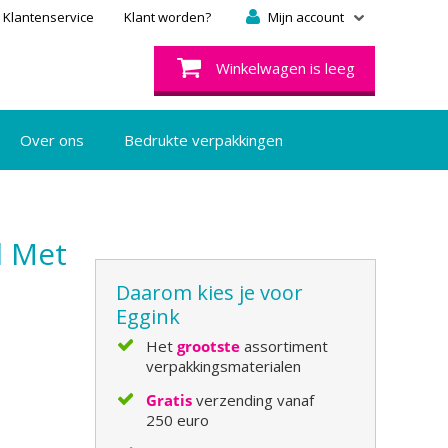
Klantenservice
Klant worden?
Mijn account
Winkelwagen is leeg
Over ons
Bedrukte verpakkingen
l Met
Daarom kies je voor
Eggink
Het
grootste
assortiment
verpakkingsmaterialen
Gratis
verzending vanaf
250 euro