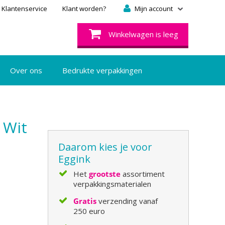
Klantenservice
Klant worden?
Mijn account
Winkelwagen is leeg
Over ons
Bedrukte verpakkingen
 Wit
Daarom kies je voor
Eggink
Het
grootste
assortiment
verpakkingsmaterialen
Gratis
verzending vanaf
250 euro