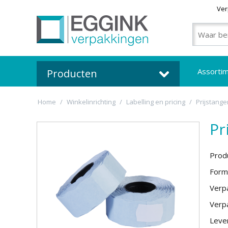
Ver
Assorti
Producten
Home
/
Winkelinrichting
/
Labelling en pricing
/
Prijstange
Pr
Prod
Form
Verpa
Verpa
Lever