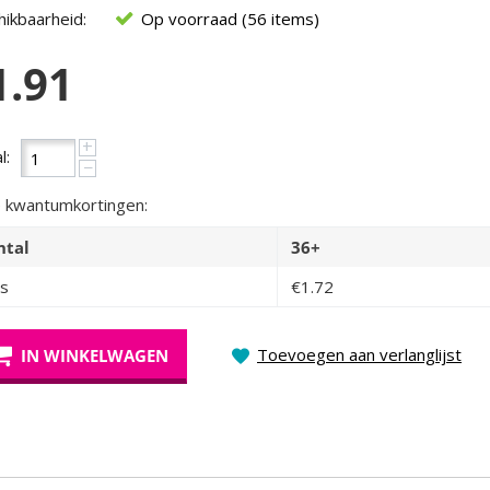
ikbaarheid:
Op voorraad (56 items)
1.91
+
l:
−
 kwantumkortingen:
ntal
36+
js
€
1.72
Toevoegen aan verlanglijst
IN WINKELWAGEN