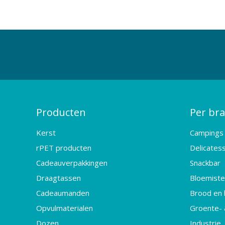
Producten
Per br
Kerst
Campings
rPET producten
Delicates
Cadeauverpakkingen
Snackbar
Draagtassen
Bloemister
Cadeaumanden
Brood en 
Opvulmaterialen
Groente- 
Dozen
Industrie