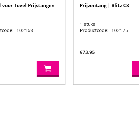
l voor Tovel Prijstangen
Prijzentang | Blitz C8
s
1
stuks
tcode:
102168
Productcode:
102175
€
73.95