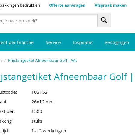
pakkingen bedrukken
Offerte aanvragen
Afspraak maken
ment per branche
Service
Inspiratie
Vestigingen
n
/
Prijstangetiket Afneembaar Golf | Wit
ijstangetiket Afneembaar Golf |
uctcode:
102152
aat:
26x12 mm
kt per:
1500
kking:
stuks
tijd:
1 a 2 werkdagen