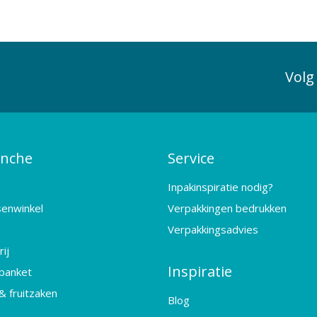
Volg
anche
Service
Inpakinspiratie nodig?
senwinkel
Verpakkingen bedrukken
Verpakkingsadvies
ij
Inspiratie
banket
& fruitzaken
Blog