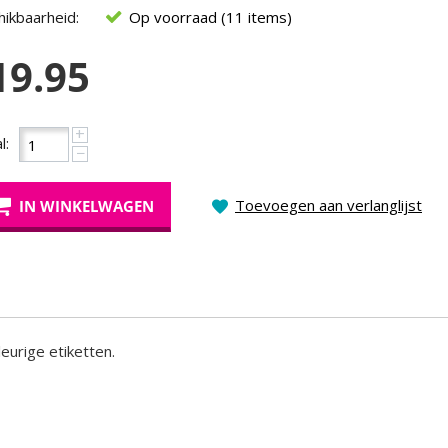
ikbaarheid:
Op voorraad (11 items)
19.95
+
l:
−
Toevoegen aan verlanglijst
IN WINKELWAGEN
eurige etiketten.