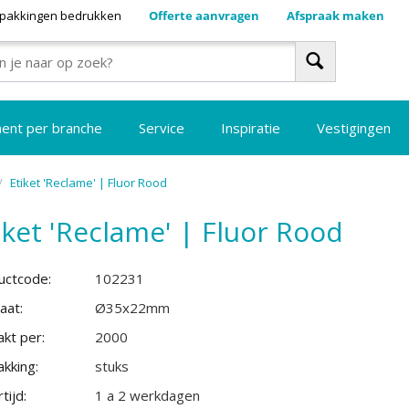
pakkingen bedrukken
Offerte aanvragen
Afspraak maken
ment per branche
Service
Inspiratie
Vestigingen
/
Etiket 'Reclame' | Fluor Rood
iket 'Reclame' | Fluor Rood
uctcode:
102231
aat:
Ø35x22mm
kt per:
2000
kking:
stuks
tijd:
1 a 2 werkdagen