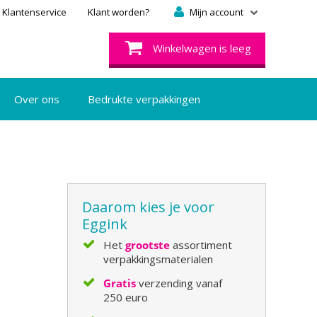
Klantenservice
Klant worden?
Mijn account
Winkelwagen is leeg
Over ons
Bedrukte verpakkingen
Daarom kies je voor
Eggink
Het
grootste
assortiment
verpakkingsmaterialen
Gratis
verzending vanaf
250 euro