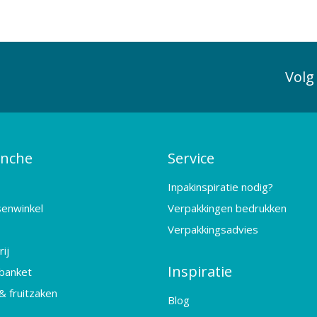
Volg
anche
Service
Inpakinspiratie nodig?
senwinkel
Verpakkingen bedrukken
Verpakkingsadvies
ij
Inspiratie
banket
& fruitzaken
Blog