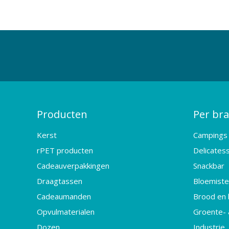
Producten
Per br
Kerst
Campings
rPET producten
Delicates
Cadeauverpakkingen
Snackbar
Draagtassen
Bloemister
Cadeaumanden
Brood en 
Opvulmaterialen
Groente- 
Dozen
Industrie