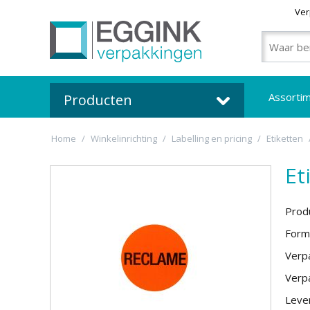
Ver
Assorti
Producten
Home
/
Winkelinrichting
/
Labelling en pricing
/
Etiketten
Et
Prod
Form
Verpa
Verpa
Lever