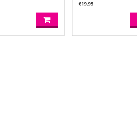
5
€
19.95