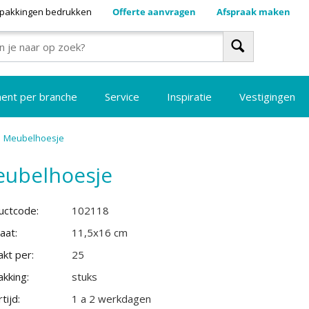
pakkingen bedrukken
Offerte aanvragen
Afspraak maken
ment per branche
Service
Inspiratie
Vestigingen
Meubelhoesje
ubelhoesje
uctcode:
102118
aat:
11,5x16 cm
kt per:
25
kking:
stuks
tijd:
1 a 2 werkdagen