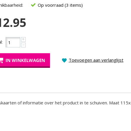
ikbaarheid:
Op voorraad (3 items)
12.95
+
l:
−
Toevoegen aan verlanglijst
IN WINKELWAGEN
kaarten of informatie over het product in te schuiven. Maat 11