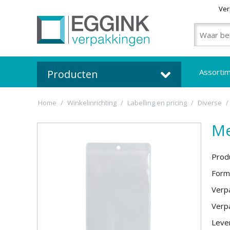
Ver
Assorti
Producten
Home
/
Winkelinrichting
/
Labelling en pricing
/
Diverse
/
Me
Prod
Form
Verpa
Verpa
Lever