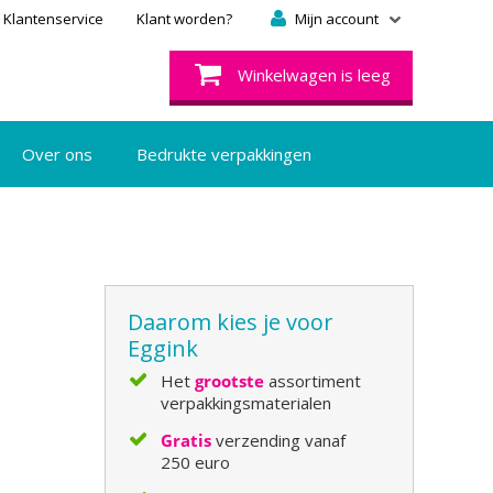
Klantenservice
Klant worden?
Mijn account
Winkelwagen is leeg
Over ons
Bedrukte verpakkingen
Daarom kies je voor
Eggink
Het
grootste
assortiment
verpakkingsmaterialen
Gratis
verzending vanaf
250 euro