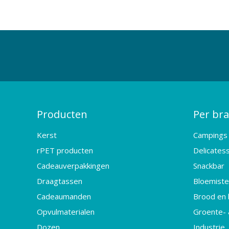
Producten
Per br
Kerst
Campings
rPET producten
Delicates
Cadeauverpakkingen
Snackbar
Draagtassen
Bloemister
Cadeaumanden
Brood en 
Opvulmaterialen
Groente- 
Dozen
Industrie