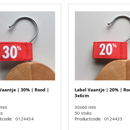
Vaantje | 30% | Rood |
Label Vaantje | 20% | Ro
m
3x6cm
 mm
30x60 mm
ks
50
stuks
tcode:
0124434
Productcode:
0124433