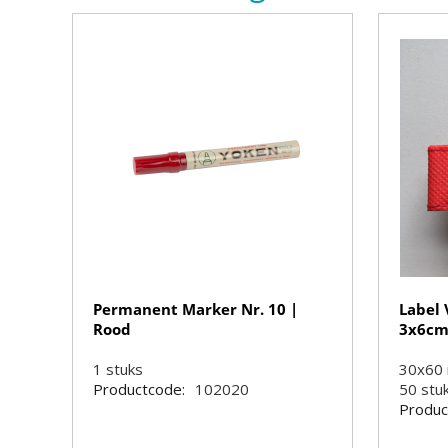
Permanent Marker Nr. 10 |
Label 
Rood
3x6c
1
stuks
30x60
Productcode:
102020
50
stu
Produc