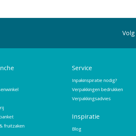
Volg
anche
Service
Inpakinspiratie nodig?
senwinkel
Verpakkingen bedrukken
Verpakkingsadvies
ij
Inspiratie
banket
& fruitzaken
Blog