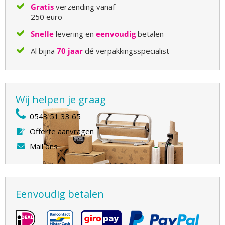
Gratis
verzending vanaf
250 euro
Snelle
levering en
eenvoudig
betalen
Al bijna
70 jaar
dé verpakkingsspecialist
Wij helpen je graag
0543 51 33 65
Offerte aanvragen
Mail ons
Eenvoudig betalen