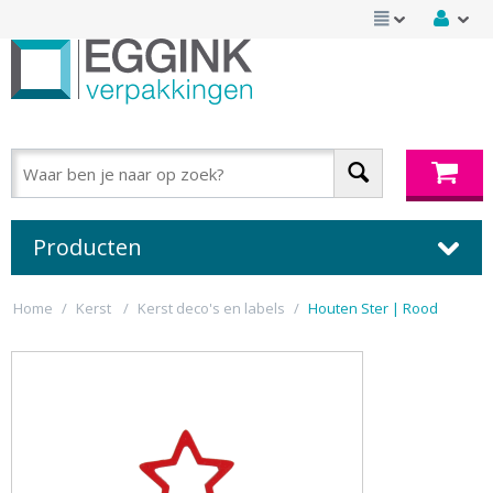
Producten
Home
/
Kerst
/
Kerst deco's en labels
/
Houten Ster | Rood