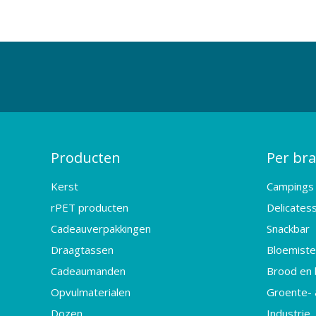
Producten
Per br
Kerst
Campings
rPET producten
Delicates
Cadeauverpakkingen
Snackbar
Draagtassen
Bloemister
Cadeaumanden
Brood en 
Opvulmaterialen
Groente- 
Dozen
Industrie