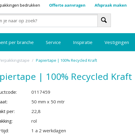
pakkingen bedrukken
Offerte aanvragen
Afspraak maken
ment per branche
Service
Inspiratie
Vestigingen
Verpakkingstape
/
Papiertape | 100% Recycled Kraft
piertape | 100% Recycled Kraft
uctcode:
0117459
aat:
50 mm x 50 mtr
kt per:
22,8
kking:
rol
tijd:
1 a 2 werkdagen