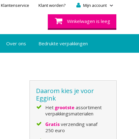
Klantenservice
Klant worden?
Mijn account
Winkelwagen is leeg
Over ons
Bedrukte verpakkingen
Daarom kies je voor
Eggink
Het
grootste
assortiment
verpakkingsmaterialen
Gratis
verzending vanaf
250 euro