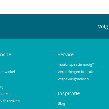
Volg
anche
Service
Inpakinspiratie nodig?
senwinkel
Verpakkingen bedrukken
Verpakkingsadvies
ij
Inspiratie
banket
& fruitzaken
Blog