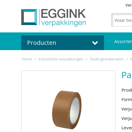
Ver
Assorti
Producten
Home
/
Industriële verpakkingen
/
Sluitingsmaterialen
/
Pa
Prod
Form
Verpa
Verpa
Lever