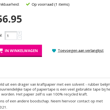
ikbaarheid:
Op voorraad (1 items)
56.95
+
l:
−
Toevoegen aan verlanglijst
IN WINKELWAGEN
d uit een drager van kraftpapier met een solvent - rubber belijm
vriendelijke tape of papiertape is een veel gebruikte tape bij he
worden. Het papier zelf is van 100% recycled kraft.
ens of een andere boodschap. Neem hiervoor contact op met
1321.