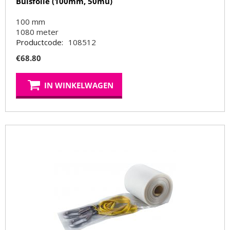
Buisfolie (100mm, 50mu)
100 mm
1080
meter
Productcode:
108512
€
68.80
IN WINKELWAGEN