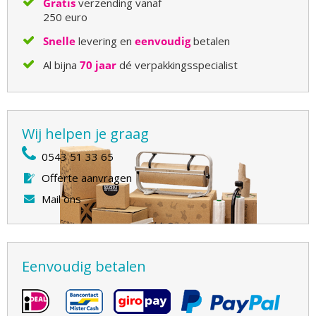
Gratis
verzending vanaf
250 euro
Snelle
levering en
eenvoudig
betalen
Al bijna
70 jaar
dé verpakkingsspecialist
Wij helpen je graag
0543 51 33 65
Offerte aanvragen
Mail ons
Eenvoudig betalen