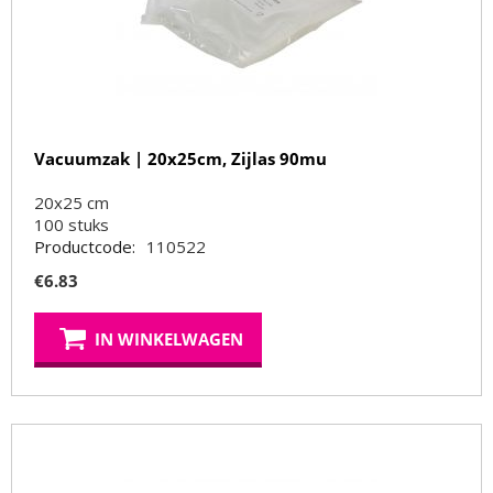
Vacuumzak | 20x25cm, Zijlas 90mu
20x25 cm
100
stuks
Productcode:
110522
€
6.83
IN WINKELWAGEN