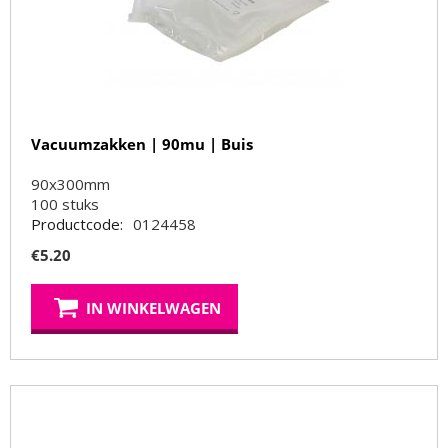
Vacuumzakken | 90mu | Buis
90x300mm
100
stuks
Productcode:
0124458
€
5.20
IN WINKELWAGEN