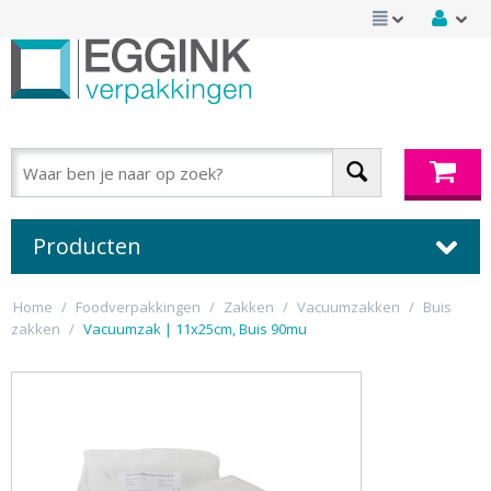
Producten
Home
/
Foodverpakkingen
/
Zakken
/
Vacuumzakken
/
Buis
zakken
/
Vacuumzak | 11x25cm, Buis 90mu