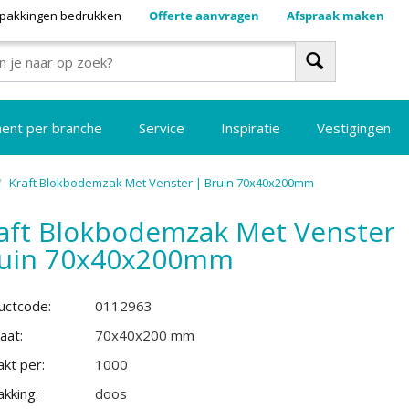
pakkingen bedrukken
Offerte aanvragen
Afspraak maken
ment per branche
Service
Inspiratie
Vestigingen
/
Kraft Blokbodemzak Met Venster | Bruin 70x40x200mm
aft Blokbodemzak Met Venster 
uin 70x40x200mm
uctcode:
0112963
aat:
70x40x200 mm
kt per:
1000
kking:
doos