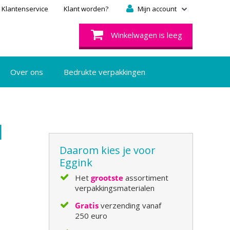
Klantenservice
Klant worden?
Mijn account
Winkelwagen is leeg
Over ons
Bedrukte verpakkingen
|
Daarom kies je voor
Eggink
Het
grootste
assortiment
verpakkingsmaterialen
Gratis
verzending vanaf
250 euro