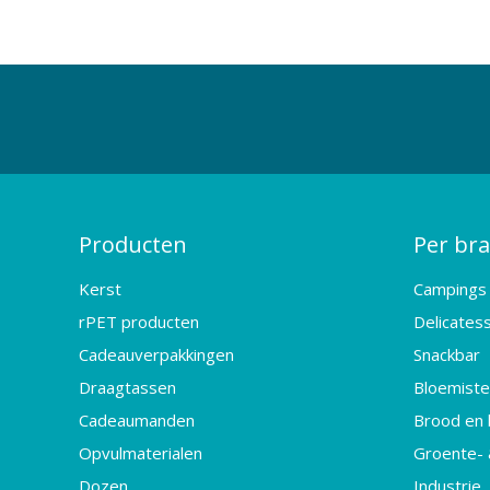
Producten
Per br
Kerst
Campings
rPET producten
Delicates
Cadeauverpakkingen
Snackbar
Draagtassen
Bloemister
Cadeaumanden
Brood en 
Opvulmaterialen
Groente- 
Dozen
Industrie