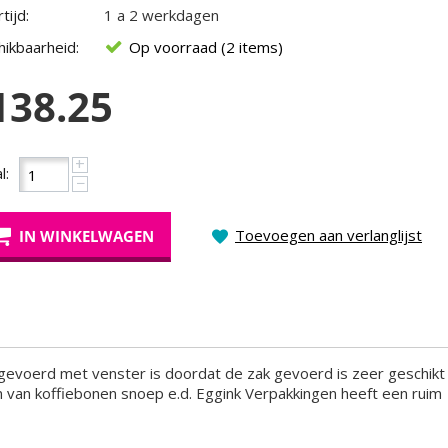
tijd:
1 a 2 werkdagen
ikbaarheid:
Op voorraad (2 items)
138.25
+
l:
−
Toevoegen aan verlanglijst
IN WINKELWAGEN
voerd met venster is doordat de zak gevoerd is zeer geschikt 
 van koffiebonen snoep e.d. Eggink Verpakkingen heeft een ruim