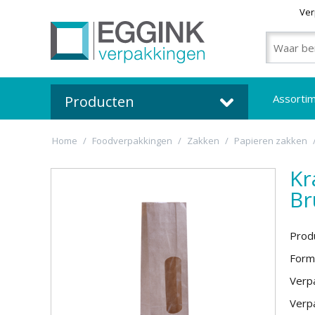
Ver
Assorti
Producten
Home
/
Foodverpakkingen
/
Zakken
/
Papieren zakken
Kr
Br
Prod
Form
Verpa
Verpa