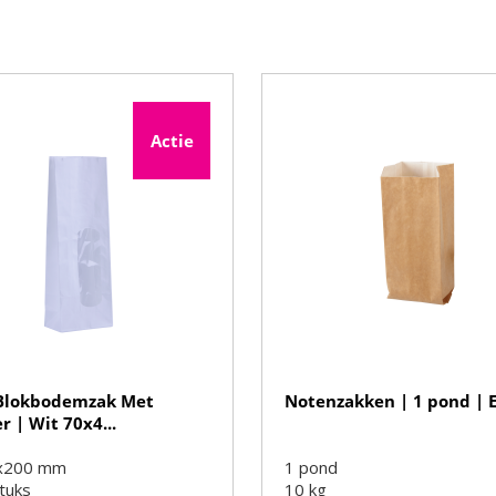
Actie
 Blokbodemzak Met
Notenzakken | 1 pond | E
r | Wit 70x4...
x200 mm
1 pond
tuks
10
kg