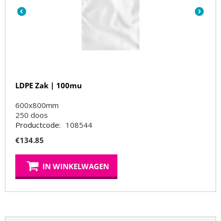
LDPE Zak | 100mu
600x800mm
250
doos
Productcode:
108544
€
134.85
IN WINKELWAGEN