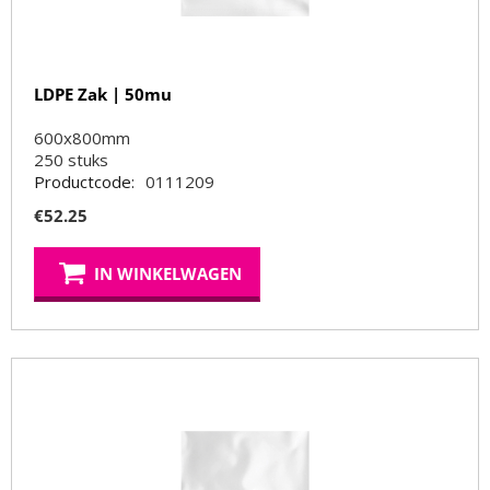
LDPE Zak | 50mu
600x800mm
250
stuks
Productcode:
0111209
€
52.25
IN WINKELWAGEN