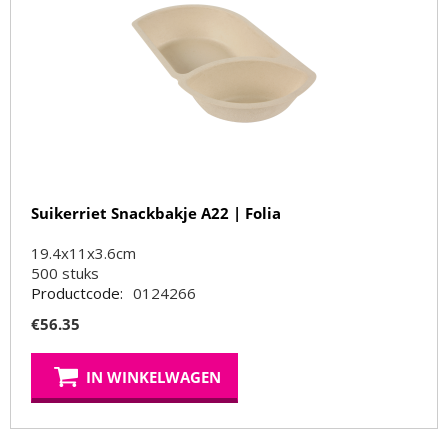
Suikerriet Snackbakje A22 | Folia
19.4x11x3.6cm
500
stuks
Productcode:
0124266
€
56.35
IN WINKELWAGEN