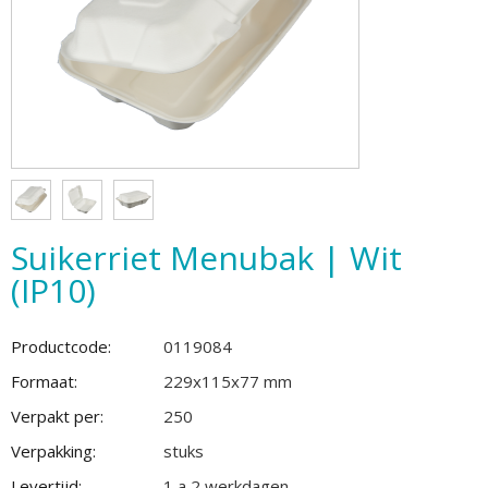
Suikerriet Menubak | Wit
(IP10)
Productcode:
0119084
Formaat:
229x115x77 mm
Verpakt per:
250
Verpakking:
stuks
Levertijd:
1 a 2 werkdagen