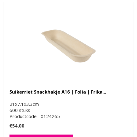
Suikerriet Snackbakje A16 | Folia | Frika...
21x7.1x3.3cm
600
stuks
Productcode:
0124265
€
54.00