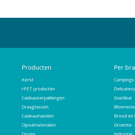
Producten
Per br
Kerst
Campings
rPET producten
Delicates
Cadeauverpakkingen
Snackbar
Draagtassen
Bloemister
Cadeaumanden
Brood en 
Opvulmaterialen
Groente- 
Dozen
Industrie