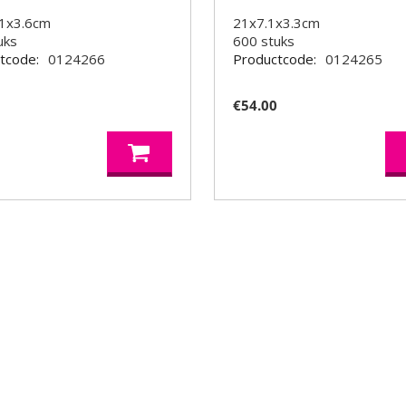
1x3.6cm
21x7.1x3.3cm
uks
600
stuks
tcode:
0124266
Productcode:
0124265
5
€
54.00