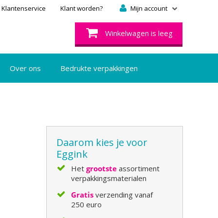
Klantenservice
Klant worden?
Mijn account
Winkelwagen is leeg
Over ons
Bedrukte verpakkingen
Daarom kies je voor
Eggink
Het
grootste
assortiment
verpakkingsmaterialen
Gratis
verzending vanaf
250 euro