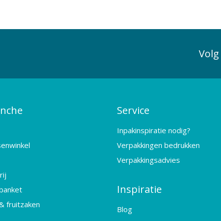
Volg
anche
Service
Inpakinspiratie nodig?
senwinkel
Verpakkingen bedrukken
Verpakkingsadvies
ij
Inspiratie
banket
& fruitzaken
Blog