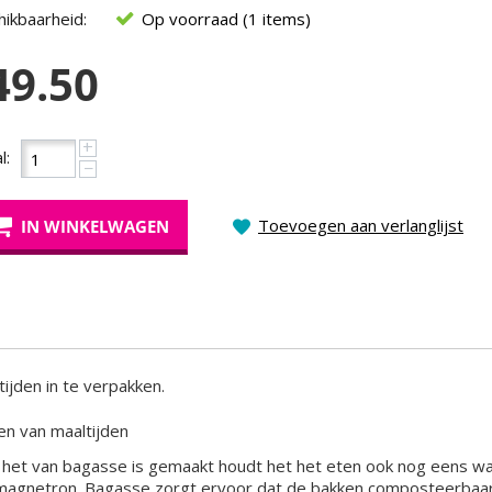
ikbaarheid:
Op voorraad (1 items)
49.50
+
l:
−
Toevoegen aan verlanglijst
IN WINKELWAGEN
ijden in te verpakken.
en van maaltijden
t het van bagasse is gemaakt houdt het het eten ook nog eens w
e magnetron. Bagasse zorgt ervoor dat de bakken composteerbaar