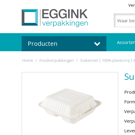
Ver
Assorti
Producten
Home
/
Foodverpakkingen
/
Suikerriet | 100% plasticvrij |
Su
Prod
Form
Verpa
Verpa
Lever