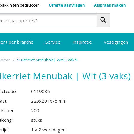
pakkingen bedrukken
Offerte aanvragen
Afspraak maken
ment per branche
Service
Inspiratie
Vestigingen
 Karton
/
Suikerriet Menubak | Wit (3-vaks)
ikerriet Menubak | Wit (3-vaks)
uctcode:
0119086
aat:
223x201x75 mm
kt per:
200
kking:
stuks
tijd:
1 a 2 werkdagen