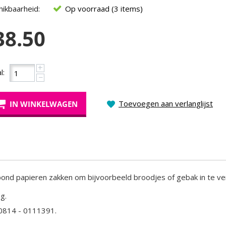
ikbaarheid:
Op voorraad (3 items)
38.50
+
l:
−
Toevoegen aan verlanglijst
IN WINKELWAGEN
 pond papieren zakken om bijvoorbeeld broodjes of gebak in te ve
g.
00814 - 0111391.