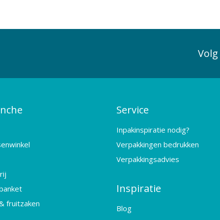
Volg
anche
Service
Inpakinspiratie nodig?
senwinkel
Verpakkingen bedrukken
Verpakkingsadvies
ij
Inspiratie
banket
& fruitzaken
Blog