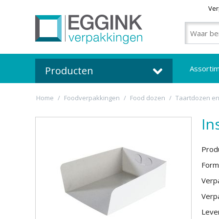
Ver
Assorti
Producten
Home
/
Foodverpakkingen
/
Food dozen
/
Taartdozen e
In
Prod
Form
Verpa
Verpa
Lever