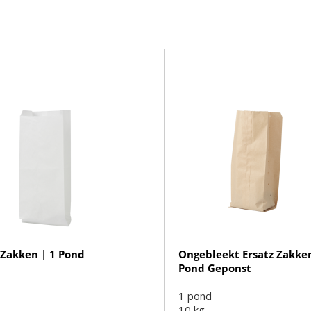
 Zakken | 1 Pond
Ongebleekt Ersatz Zakken
Pond Geponst
1 pond
10
kg