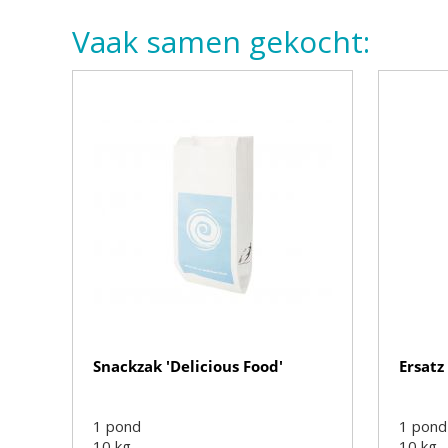
Vaak samen gekocht:
Snackzak 'Delicious Food'
Ersatz
1 pond
1 pond
10
kg
10
kg