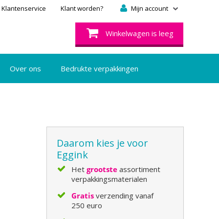
Klantenservice
Klant worden?
Mijn account
Winkelwagen is leeg
Over ons
Bedrukte verpakkingen
Daarom kies je voor
Eggink
Het
grootste
assortiment
verpakkingsmaterialen
Gratis
verzending vanaf
250 euro