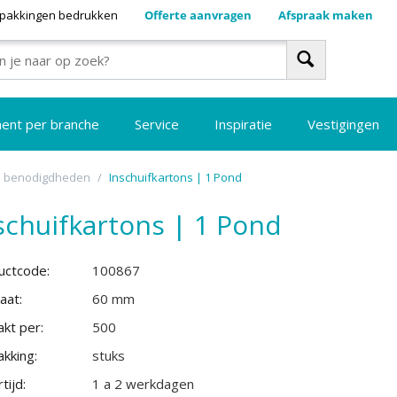
pakkingen bedrukken
Offerte aanvragen
Afspraak maken
ment per branche
Service
Inspiratie
Vestigingen
n benodigdheden
/
Inschuifkartons | 1 Pond
schuifkartons | 1 Pond
uctcode:
100867
aat:
60 mm
kt per:
500
kking:
stuks
tijd:
1 a 2 werkdagen