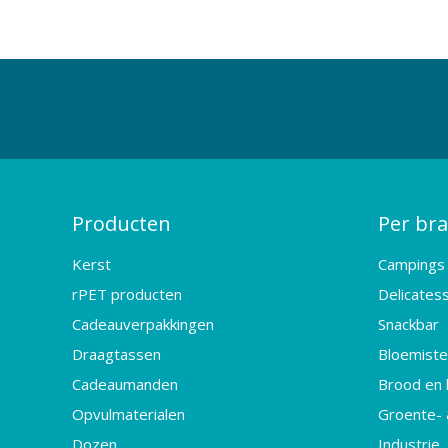
Producten
Per br
Kerst
Campings
rPET producten
Delicates
Cadeauverpakkingen
Snackbar
Draagtassen
Bloemister
Cadeaumanden
Brood en 
Opvulmaterialen
Groente- 
Dozen
Industrie