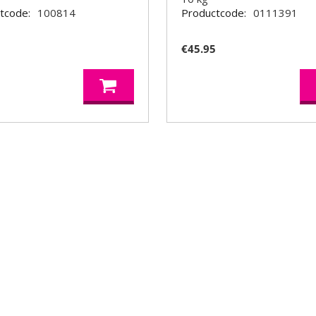
tcode:
100814
Productcode:
0111391
7
€
45.95