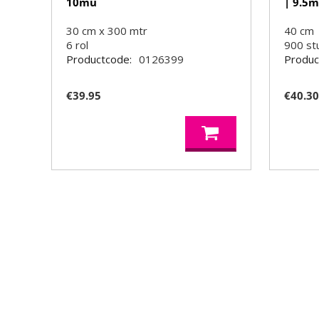
10mu
| 9.5
30 cm x 300 mtr
40 cm
6
rol
900
st
Productcode:
0126399
Produc
€
39.95
€
40.3