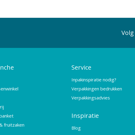
Volg
anche
Service
Inpakinspiratie nodig?
senwinkel
Verpakkingen bedrukken
Verpakkingsadvies
ij
Inspiratie
banket
& fruitzaken
Blog