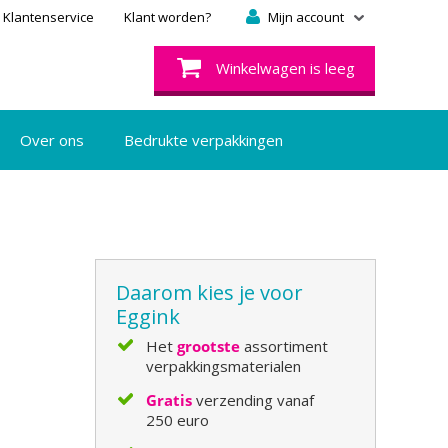
Klantenservice
Klant worden?
Mijn account
Winkelwagen is leeg
Over ons
Bedrukte verpakkingen
Daarom kies je voor
Eggink
Het
grootste
assortiment
verpakkingsmaterialen
Gratis
verzending vanaf
250 euro