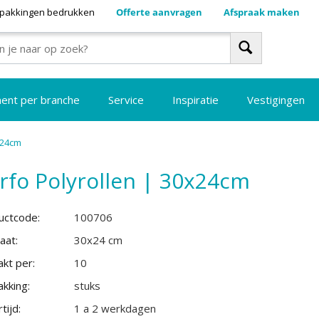
pakkingen bedrukken
Offerte aanvragen
Afspraak maken
ment per branche
Service
Inspiratie
Vestigingen
x24cm
rfo Polyrollen | 30x24cm
uctcode:
100706
aat:
30x24 cm
kt per:
10
kking:
stuks
tijd:
1 a 2 werkdagen