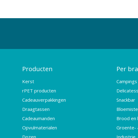
Producten
Per br
Kerst
Campings
rPET producten
Delicates
Cadeauverpakkingen
Snackbar
Draagtassen
Bloemister
Cadeaumanden
Brood en 
Opvulmaterialen
Groente- 
Dozen
Industrie