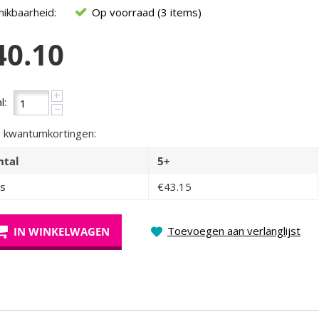
ikbaarheid:
Op voorraad (3 items)
40.10
+
l:
−
 kwantumkortingen:
ntal
5+
js
€
43.15
Toevoegen aan verlanglijst
IN WINKELWAGEN