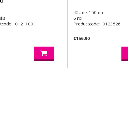
mu
45cm x 150mtr
uks
6
rol
tcode:
0121100
Productcode:
0123526
0
€
156.90