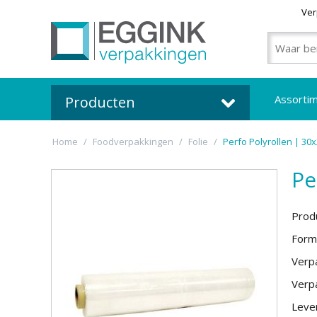
Ver
Assorti
Producten
Home
/
Foodverpakkingen
/
Folie
/
Perfo Polyrollen | 30
Pe
Prod
Form
Verpa
Verpa
Lever