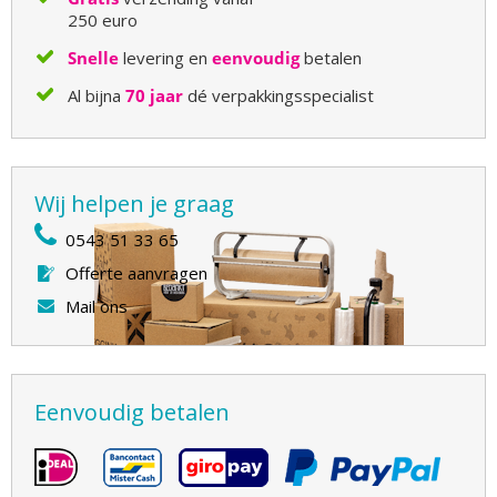
250 euro
Snelle
levering en
eenvoudig
betalen
Al bijna
70 jaar
dé verpakkingsspecialist
Wij helpen je graag
0543 51 33 65
Offerte aanvragen
Mail ons
Eenvoudig betalen