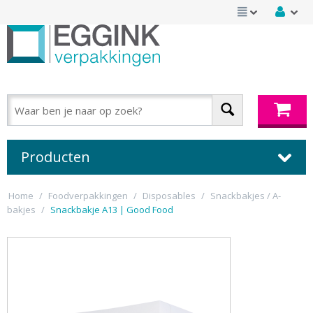
Producten
Home
/
Foodverpakkingen
/
Disposables
/
Snackbakjes / A-
bakjes
/
Snackbakje A13 | Good Food