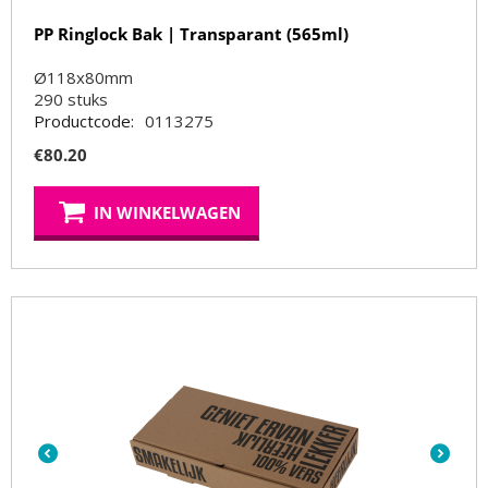
PP Ringlock Bak | Transparant (565ml)
Ø118x80mm
290
stuks
Productcode:
0113275
€
80.20
IN WINKELWAGEN