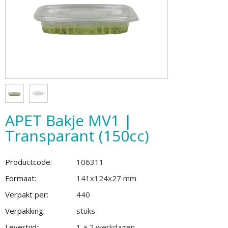
APET Bakje MV1 |
Transparant (150cc)
Productcode:
106311
Formaat:
141x124x27 mm
Verpakt per:
440
Verpakking:
stuks
Levertijd:
1 a 2 werkdagen