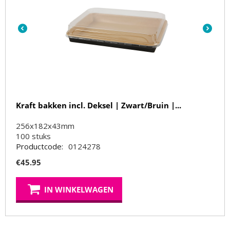
Kraft bakken incl. Deksel | Zwart/Bruin |...
256x182x43mm
100
stuks
Productcode:
0124278
€
45.95
IN WINKELWAGEN