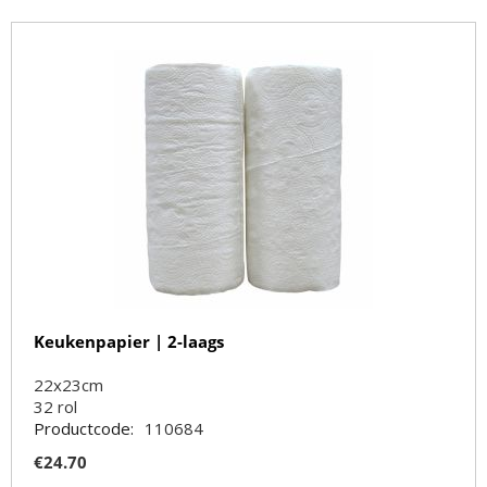
Keukenpapier | 2-laags
22x23cm
32
rol
Productcode:
110684
€
24.70