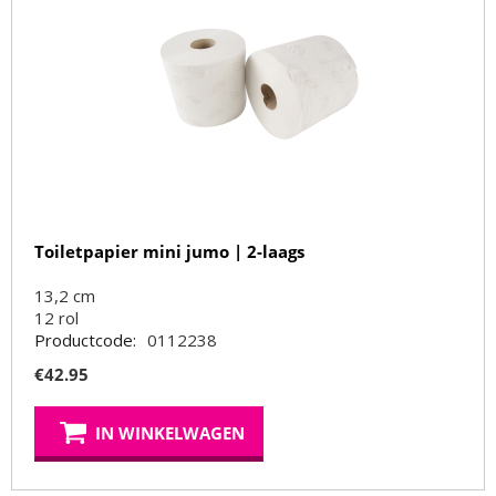
Toiletpapier mini jumo | 2-laags
13,2 cm
12
rol
Productcode:
0112238
€
42.95
IN WINKELWAGEN