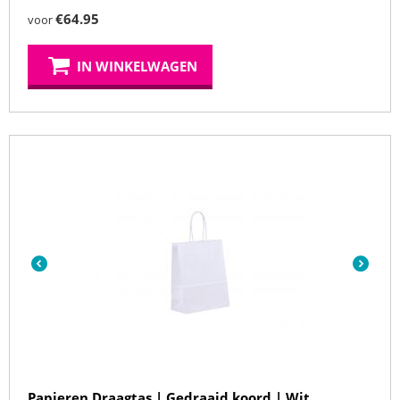
€
64.95
voor
IN WINKELWAGEN
Papieren Draagtas | Gedraaid koord | Wit...