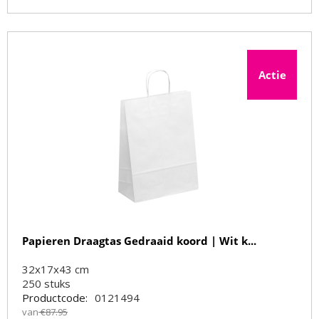
Actie
Papieren Draagtas Gedraaid koord | Wit k...
32x17x43 cm
250
stuks
Productcode:
0121494
van
€
87.95