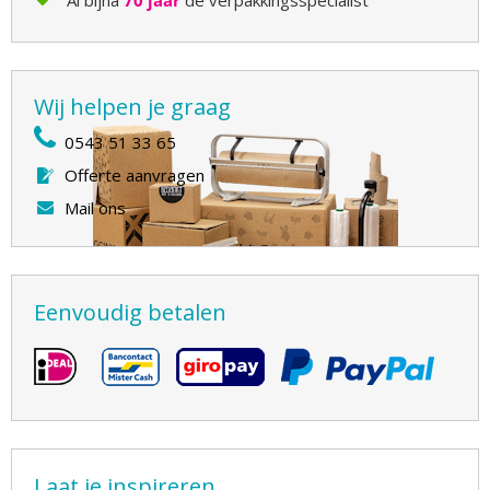
Al bijna
70 jaar
dé verpakkingsspecialist
Wij helpen je graag
0543 51 33 65
Offerte aanvragen
Mail ons
Eenvoudig betalen
Laat je inspireren