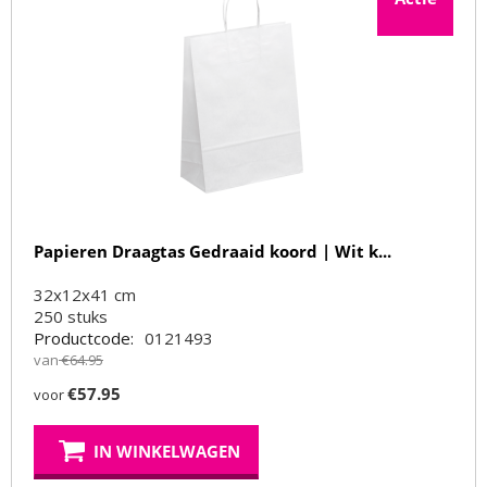
Papieren Draagtas Gedraaid koord | Wit k...
32x12x41 cm
250
stuks
Productcode:
0121493
van
€
64.95
€
57.95
voor
IN WINKELWAGEN