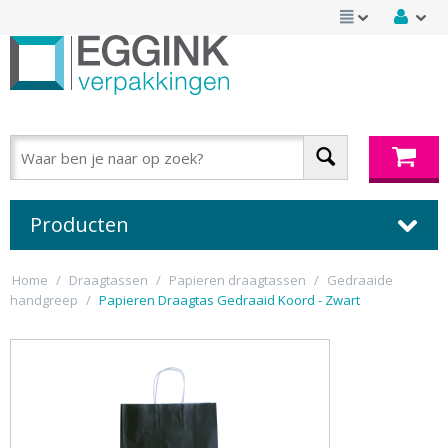
Producten
Home
/
Draagtassen
/
Papieren draagtassen
/
Gedraaide
handgreep
/
Papieren Draagtas Gedraaid Koord - Zwart