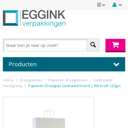
Producten
Home
/
Draagtassen
/
Papieren draagtassen
/
Gedraaide
handgreep
/
Papieren Draagtas Gedraaid Koord | Wit Kraft 120grs