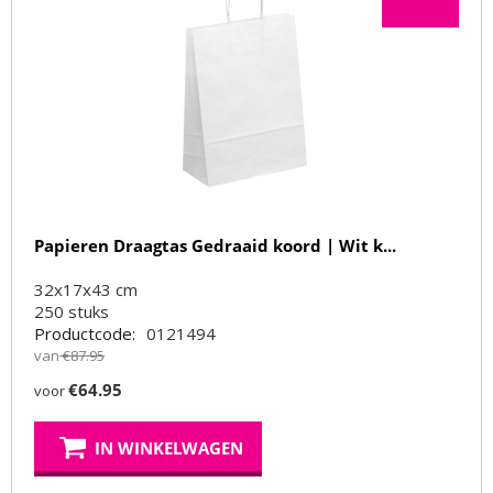
Papieren Draagtas Gedraaid koord | Wit k...
32x17x43 cm
250
stuks
Productcode:
0121494
van
€
87.95
€
64.95
voor
IN WINKELWAGEN