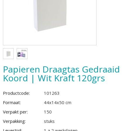
Papieren Draagtas Gedraaid
Koord | Wit Kraft 120grs
Productcode:
101263
Formaat:
44x14x50 cm
Verpakt per:
150
Verpakking:
stuks
Levertijd:
1 a 2 werkdagen