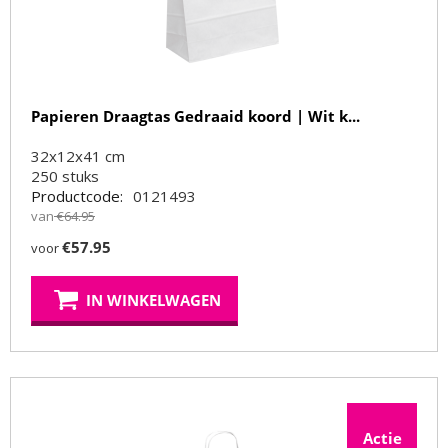
Papieren Draagtas Gedraaid koord | Wit k...
32x12x41 cm
250
stuks
Productcode:
0121493
van
€
64.95
€
57.95
voor
IN WINKELWAGEN
Actie