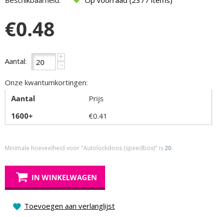
Beschikbaarheid:
Op voorraad (2377 items)
€
0.48
+
Aantal:
−
Onze kwantumkortingen:
Aantal
Prijs
1600+
€
0.41
Minimale hoeveelheid voor "Autolockdoos (speedbox)" is
20
.
IN WINKELWAGEN
Toevoegen aan verlanglijst