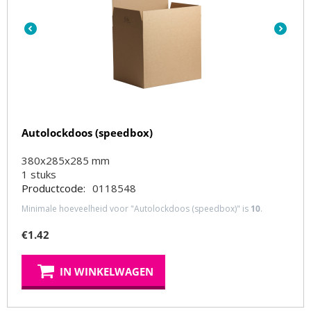
Autolockdoos (speedbox)
380x285x285 mm
1
stuks
Productcode:
0118548
Minimale hoeveelheid voor "Autolockdoos (speedbox)" is
10
.
€
1.42
IN WINKELWAGEN