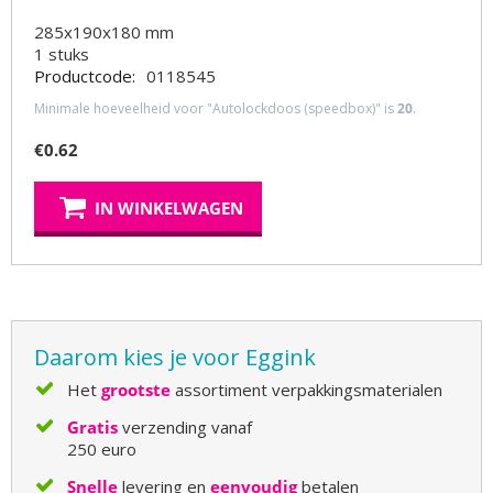
285x190x180 mm
1
stuks
Productcode:
0118545
Minimale hoeveelheid voor "Autolockdoos (speedbox)" is
20
.
€
0.62
IN WINKELWAGEN
Daarom kies je voor Eggink
Het
grootste
assortiment verpakkingsmaterialen
Gratis
verzending vanaf
250 euro
Snelle
levering en
eenvoudig
betalen