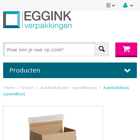
Producten
Home
/
Dozen
/
Autolockdozen - speedboxen
/
Autolockdoos
(speedbox)