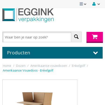
Producten
Home
/
Dozen
/
Amerikaanse vouwdozen
/
Enkelgolf
/
Amerikaanse Vouwdoos - Enkelgolf