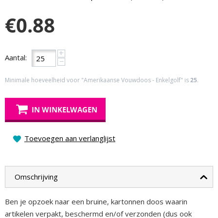
€
0.88
+
Aantal:
−
Minimale hoeveelheid voor "Amerikaanse Vouwdoos - Enkelgolf" is
25
.
IN WINKELWAGEN
Toevoegen aan verlanglijst
Omschrijving
Ben je opzoek naar een bruine, kartonnen doos waarin
artikelen verpakt, beschermd en/of verzonden (dus ook