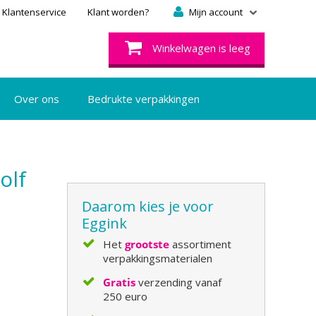
Klantenservice
Klant worden?
Mijn account
Winkelwagen is leeg
Over ons
Bedrukte verpakkingen
olf
Daarom kies je voor
Eggink
Het
grootste
assortiment
verpakkingsmaterialen
Gratis
verzending vanaf
250 euro