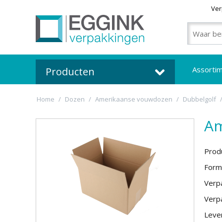
Ver
Assorti
Producten
Home
/
Dozen
/
Amerikaanse vouwdozen
/
Dubbelgolf
Am
Prod
Form
Verpa
Verpa
Lever