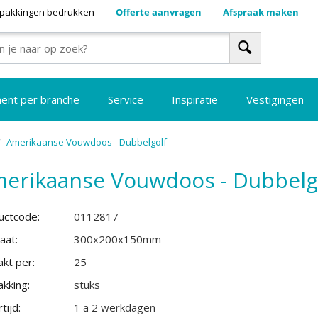
pakkingen bedrukken
Offerte aanvragen
Afspraak maken
ment per branche
Service
Inspiratie
Vestigingen
/
Amerikaanse Vouwdoos - Dubbelgolf
erikaanse Vouwdoos - Dubbelg
uctcode:
0112817
aat:
300x200x150mm
kt per:
25
kking:
stuks
tijd:
1 a 2 werkdagen