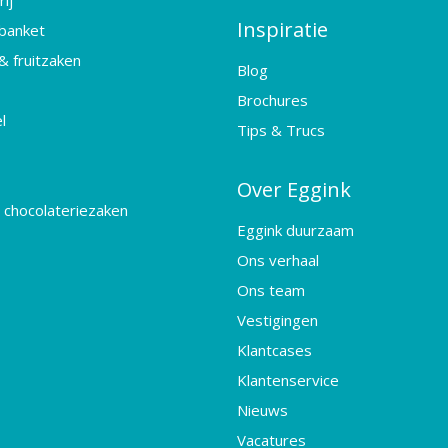
ij
Inspiratie
banket
& fruitzaken
Blog
Brochures
l
Tips & Trucs
Over Eggink
 chocolateriezaken
Eggink duurzaam
Ons verhaal
Ons team
Vestigingen
Klantcases
Klantenservice
Nieuws
Vacatures