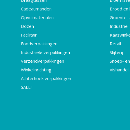
Draagtassen
Bloemister
Cadeaumanden
Brood en 
Opvulmaterialen
Groente- 
Dozen
Industrie
Facilitair
Kaaswinke
Foodverpakkingen
Retail
Industriële verpakkingen
Slijterij
Verzendverpakkingen
Snoep- en
Winkelinrichting
Vishandel
Achterhoek verpakkingen
SALE!