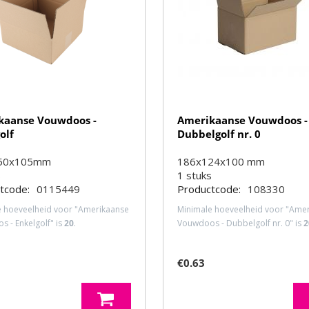
kaanse Vouwdoos -
Amerikaanse Vouwdoos -
olf
Dubbelgolf nr. 0
50x105mm
186x124x100 mm
s
1
stuks
tcode:
0115449
Productcode:
108330
e hoeveelheid voor "Amerikaanse
Minimale hoeveelheid voor "Ame
 - Enkelgolf" is
20
.
Vouwdoos - Dubbelgolf nr. 0" is
2
€
0.63