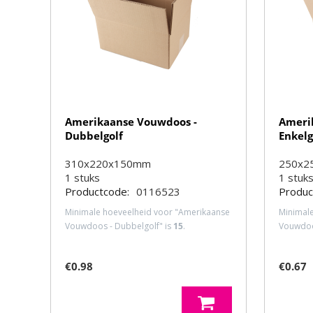
Amerikaanse Vouwdoos -
Ameri
Dubbelgolf
Enkelg
310x220x150mm
250x2
1
stuks
1
stuk
Productcode:
0116523
Produc
Minimale hoeveelheid voor "Amerikaanse
Minimal
Vouwdoos - Dubbelgolf" is
15
.
Vouwdoos
€
0.98
€
0.67