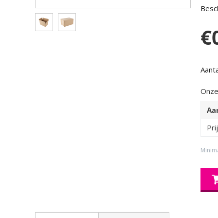
Besch
€
Aanta
Onze
Aa
Pri
Minim