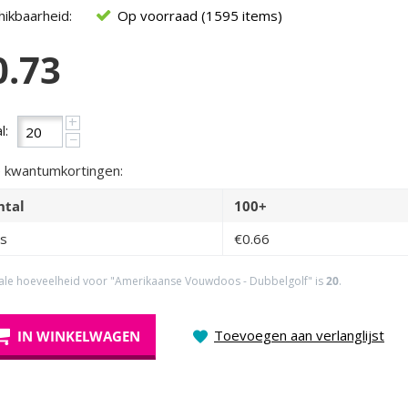
ikbaarheid:
Op voorraad (1595 items)
0.73
+
l:
−
 kwantumkortingen:
ntal
100+
js
€
0.66
ale hoeveelheid voor "Amerikaanse Vouwdoos - Dubbelgolf" is
20
.
Toevoegen aan verlanglijst
IN WINKELWAGEN