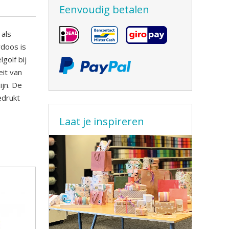
Eenvoudig betalen
 als
doos is
golf bij
eit van
jn. De
edrukt
Laat je inspireren