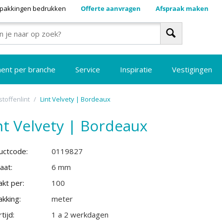
pakkingen bedrukken
Offerte aanvragen
Afspraak maken
ment per branche
Service
Inspiratie
Vestigingen
stoffenlint
/
Lint Velvety | Bordeaux
nt Velvety | Bordeaux
uctcode:
0119827
aat:
6 mm
kt per:
100
kking:
meter
tijd:
1 a 2 werkdagen