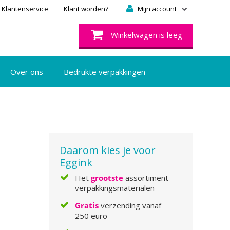
Klantenservice
Klant worden?
Mijn account
Winkelwagen is leeg
Over ons
Bedrukte verpakkingen
Daarom kies je voor
Eggink
Het
grootste
assortiment
verpakkingsmaterialen
Gratis
verzending vanaf
250 euro