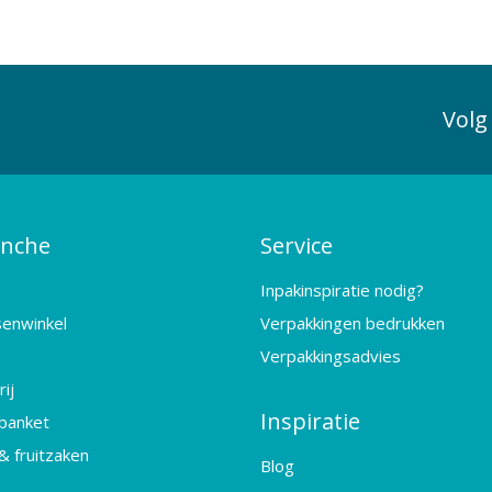
Volg
anche
Service
Inpakinspiratie nodig?
senwinkel
Verpakkingen bedrukken
Verpakkingsadvies
ij
Inspiratie
banket
& fruitzaken
Blog