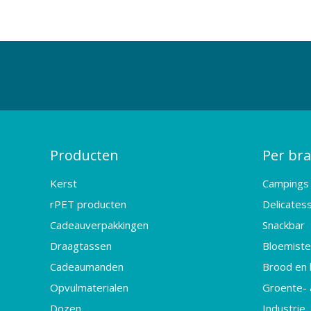
Producten
Per br
Kerst
Campings
rPET producten
Delicates
Cadeauverpakkingen
Snackbar
Draagtassen
Bloemister
Cadeaumanden
Brood en 
Opvulmaterialen
Groente- 
Dozen
Industrie