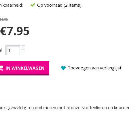
ikbaarheid:
Op voorraad (2 items)
11.95
€
7.95
+
l:
−
Toevoegen aan verlanglijst
IN WINKELWAGEN
eaux, geweldig te combineren met al onze stoffenlinten en koord