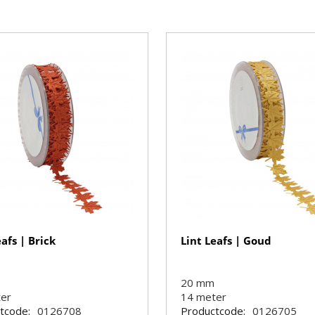
eafs | Brick
Lint Leafs | Goud
20 mm
ter
14
meter
tcode:
0126708
Productcode:
0126705