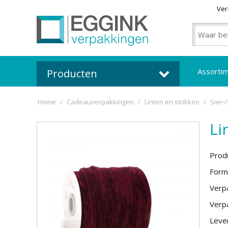
Ver
Assorti
Producten
Home
/
Cadeauverpakkingen
/
Linten en strikken
/
Sier-/
Li
Prod
Form
Verpa
Verpa
Lever