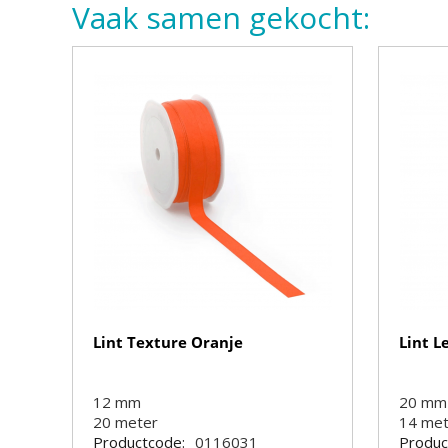
Vaak samen gekocht:
Lint Texture Oranje
Lint L
12 mm
20 mm
20
meter
14
me
Productcode:
0116031
Produc