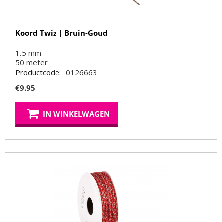
Koord Twiz | Bruin-Goud
1,5 mm
50
meter
Productcode:
0126663
€
9.95
IN WINKELWAGEN