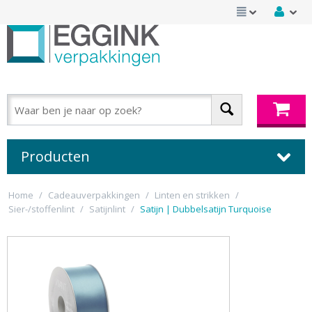
Producten
Home
/
Cadeauverpakkingen
/
Linten en strikken
/
Sier-/stoffenlint
/
Satijnlint
/
Satijn | Dubbelsatijn Turquoise