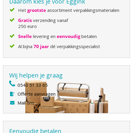
Daarom kies je voor Eggink
Het
grootste
assortiment verpakkingsmaterialen
Gratis
verzending vanaf
250 euro
Snelle
levering en
eenvoudig
betalen
Al bijna
70 jaar
dé verpakkingsspecialist
Wij helpen je graag
0543 51 33 65
Offerte aanvragen
Mail ons
Eenvoudig betalen