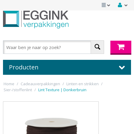
Producten
Home
/
Cadeauverpakkingen
/
Linten en strikken
/
Sier-/stoffenlint
/
Lint Texture | Donkerbruin