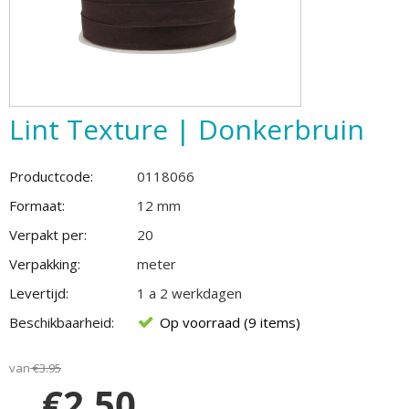
Lint Texture | Donkerbruin
Productcode:
0118066
Formaat:
12 mm
Verpakt per:
20
Verpakking:
meter
Levertijd:
1 a 2 werkdagen
Beschikbaarheid:
Op voorraad (9 items)
van
€
3.95
€
2.50