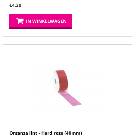
€
4.20
IN WINKELWAGEN
Organza lint - Hard roze (40mm)