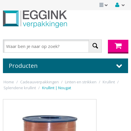
Producten
Home
/
Cadeauverpakkingen
/
Linten en strikken
/
Krullint
/
Splendene krullint
/
Krullint | Nougat